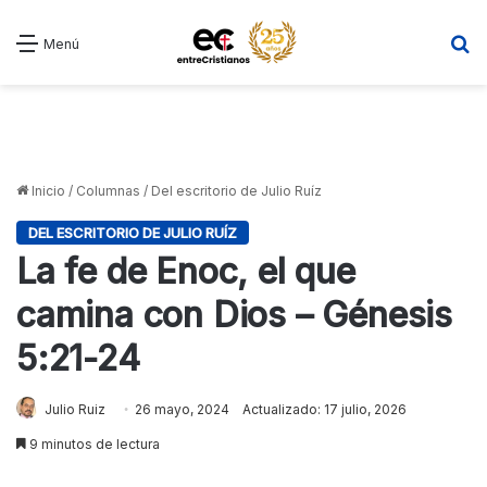
B
Menú
Inicio
/
Columnas
/
Del escritorio de Julio Ruíz
DEL ESCRITORIO DE JULIO RUÍZ
La fe de Enoc, el que
camina con Dios – Génesis
5:21-24
Julio Ruiz
26 mayo, 2024
Actualizado: 17 julio, 2026
9 minutos de lectura