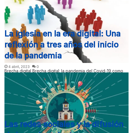
La iglesia en la era digital: Una
reflexión a tres años del inicio
de la pandemia
4 abril, 2023
0
Brecha digital Brecha digital: la pandemia del Covid-19 como
revelación Aparentemente la brecha o división digital se está
superando en el mundo pero ¿la están…
Las redes sociales y la difusión