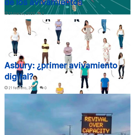
de los avivamientos
21 marzo, 2023
2
Fue en marzo de 2020 cuando el mundo se vio
repentinamente afectado por una pandemia de enormes
proporciones. En solo unos días todo estaba cerrado…
Asbury: ¿primer avivamiento
digital?
21 febrero, 2023
0
Resulta fascinante considerar cómo las ideas e innovaciones
religiosas tienden a difundirse de forma orgánica usando las
redes sociales pre-existentes, y las que van surgiendo…