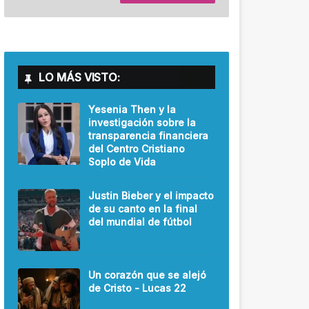
LO MÁS VISTO:
Yesenia Then y la
investigación sobre la
transparencia financiera
del Centro Cristiano
Soplo de Vida
Justin Bieber y el impacto
de su canto en la final
del mundial de fútbol
Un corazón que se alejó
de Cristo - Lucas 22