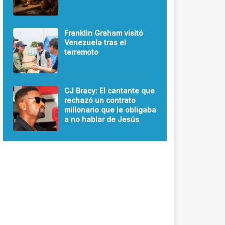
Franklin Graham visitó
Venezuela tras el
terremoto
CJ Bracy: El cantante que
rechazó un contrato
millonario que le obligaba
a no hablar de Jesús