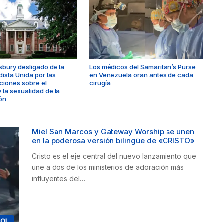
sbury desligado de la
Los médicos del Samaritan’s Purse
dista Unida por las
en Venezuela oran antes de cada
ciones sobre el
cirugía
 la sexualidad de la
ón
Miel San Marcos y Gateway Worship se unen
en la poderosa versión bilingüe de «CRISTO»
Cristo es el eje central del nuevo lanzamiento que
une a dos de los ministerios de adoración más
influyentes del…
ÑOL