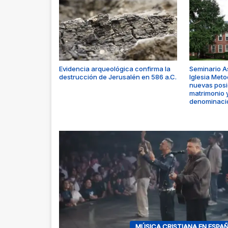
Evidencia arqueológica confirma la
Seminario A
destrucción de Jerusalén en 586 a.C.
Iglesia Meto
nuevas posi
matrimonio y
denominaci
MÚSICA CRISTIANA EN ESPA