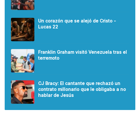
Un corazón que se alejó de Cristo -
Lucas 22
Franklin Graham visitó Venezuela tras el
terremoto
CJ Bracy: El cantante que rechazó un
contrato millonario que le obligaba a no
hablar de Jesús