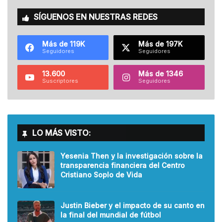
SÍGUENOS EN NUESTRAS REDES
Más de 119K
Más de 197K
Seguidores
Seguidores
13.600
Más de 1346
Suscriptores
Seguidores
LO MÁS VISTO:
Yesenia Then y la investigación sobre la
transparencia financiera del Centro
Cristiano Soplo de Vida
Justin Bieber y el impacto de su canto en
la final del mundial de fútbol