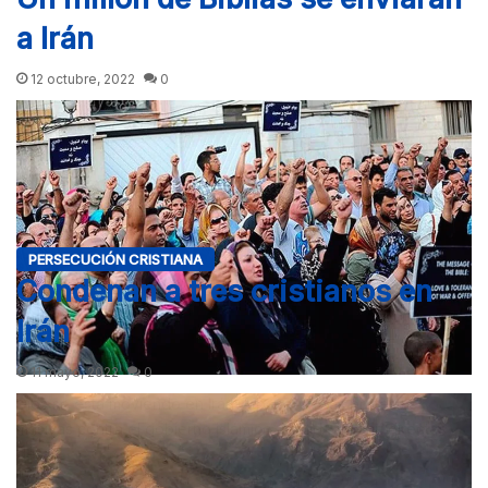
a Irán
12 octubre, 2022
0
PERSECUCIÓN CRISTIANA
Condenan a tres cristianos en
Irán
11 mayo, 2022
0
Dios se está moviendo en Irán. A pesar de las protestas
masivas contra el gobierno islámico, Nahid Sepehri director
de…