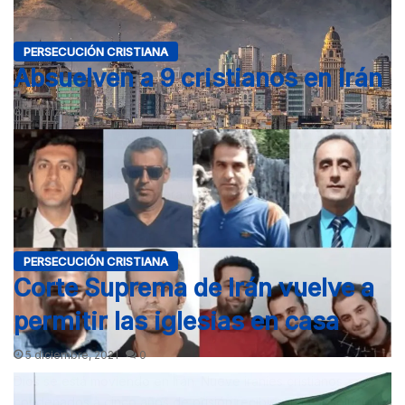
PERSECUCIÓN CRISTIANA
Absuelven a 9 cristianos en Irán
5 marzo, 2022
0
Condenan a tres cristianos en Teherán, uno de ellos por
pastorear una iglesia casera y los otros dos por pertenecer…
PERSECUCIÓN CRISTIANA
Corte Suprema de Irán vuelve a
permitir las iglesias en casa
5 diciembre, 2021
0
Dios se está moviendo en Irán. Nueve iraníes cristianos
condenados a cinco años de prisión recibieron la absolución.