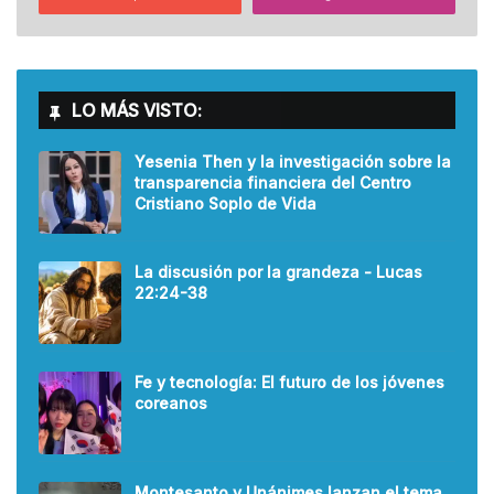
LO MÁS VISTO:
Yesenia Then y la investigación sobre la
transparencia financiera del Centro
Cristiano Soplo de Vida
La discusión por la grandeza - Lucas
22:24-38
Fe y tecnología: El futuro de los jóvenes
coreanos
Montesanto y Unánimes lanzan el tema