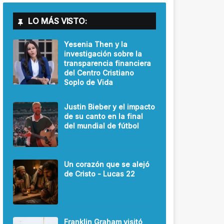
LO MÁS VISTO:
Yesenia Then y la
investigación sobre la
transparencia financiera
del Centro Cristiano
Soplo de Vida
Justin Bieber y el impacto
de su canto en la final
del mundial de fútbol
Un corazón que se alejó
de Cristo - Lucas 22
Franklin Graham visitó