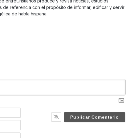
 de entreCristianos produce y revisa noticias, estudios
s de referencia con el propósito de informar, edificar y servir
élica de habla hispana.
N
a
m
E
e
m
*
a
W