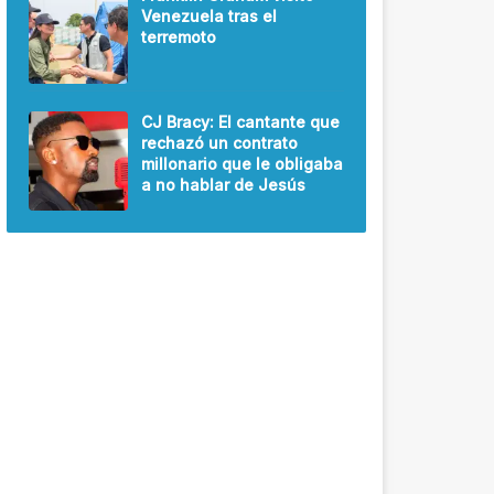
Venezuela tras el
terremoto
CJ Bracy: El cantante que
rechazó un contrato
millonario que le obligaba
a no hablar de Jesús