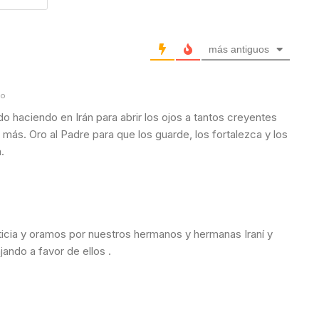
i
e
l
b
*
s
i
más antiguos
t
e
to
do haciendo en Irán para abrir los ojos a tantos creyentes
ás. Oro al Padre para que los guarde, los fortalezca y los
.
oticia y oramos por nuestros hermanos y hermanas Iraní y
jando a favor de ellos .