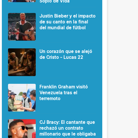
Soplo de Vida
Justin Bieber y el impacto
de su canto en la final
del mundial de fútbol
Un corazón que se alejó
de Cristo - Lucas 22
Franklin Graham visitó
Venezuela tras el
terremoto
CJ Bracy: El cantante que
rechazó un contrato
millonario que le obligaba