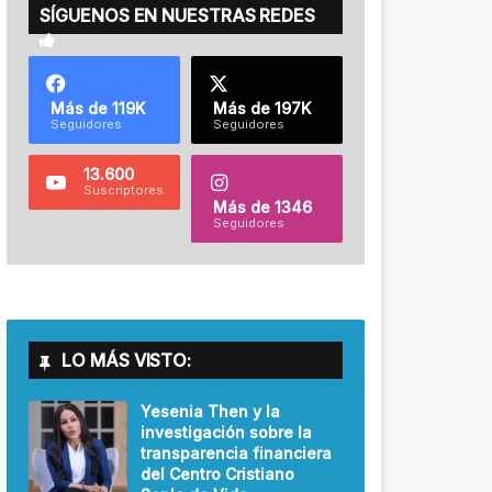
SÍGUENOS EN NUESTRAS REDES
Más de 119K
Más de 197K
Seguidores
Seguidores
13.600
Suscriptores
Más de 1346
Seguidores
LO MÁS VISTO:
Yesenia Then y la
investigación sobre la
transparencia financiera
del Centro Cristiano