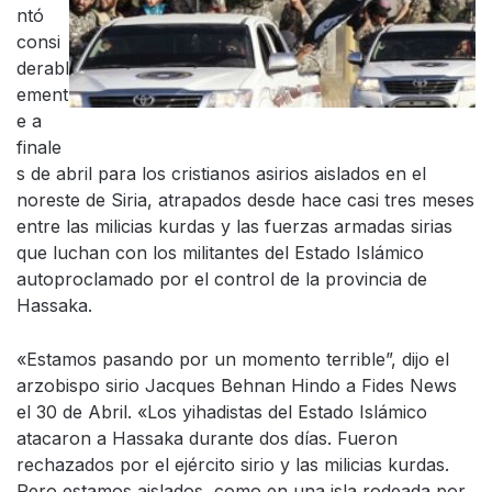
ntó
consi
derabl
ement
e a
finale
s de abril para los cristianos asirios aislados en el
noreste de Siria, atrapados desde hace casi tres meses
entre las milicias kurdas y las fuerzas armadas sirias
que luchan con los militantes del Estado Islámico
autoproclamado por el control de la provincia de
Hassaka.
«Estamos pasando por un momento terrible”, dijo el
arzobispo sirio Jacques Behnan Hindo a Fides News
el 30 de Abril. «Los yihadistas del Estado Islámico
atacaron a Hassaka durante dos días. Fueron
rechazados por el ejército sirio y las milicias kurdas.
Pero estamos aislados, como en una isla rodeada por