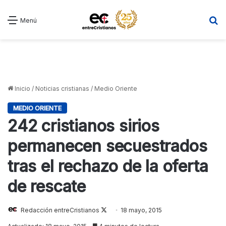
B
Menú
Inicio
/
Noticias cristianas
/
Medio Oriente
MEDIO ORIENTE
242 cristianos sirios
permanecen secuestrados
tras el rechazo de la oferta
de rescate
Redacción entreCristianos
Follow
18 mayo, 2015
on