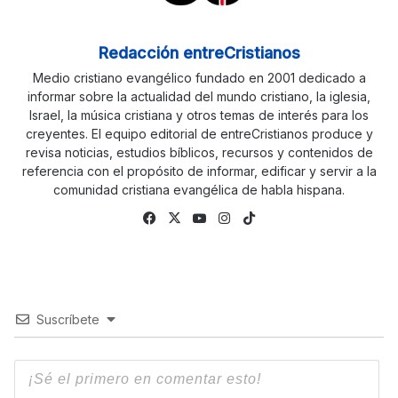
Redacción entreCristianos
Medio cristiano evangélico fundado en 2001 dedicado a
informar sobre la actualidad del mundo cristiano, la iglesia,
Israel, la música cristiana y otros temas de interés para los
creyentes. El equipo editorial de entreCristianos produce y
revisa noticias, estudios bíblicos, recursos y contenidos de
referencia con el propósito de informar, edificar y servir a la
comunidad cristiana evangélica de habla hispana.
Fa
X
Yo
Ins
Tik
ce
uTu
tag
To
bo
be
ra
k
ok
m
Suscríbete