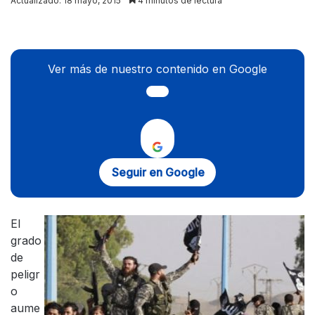
Actualizado: 18 mayo, 2015
4 minutos de lectura
X
Ver más de nuestro contenido en Google
Seguir en Google
El
grado
de
peligr
o
aume