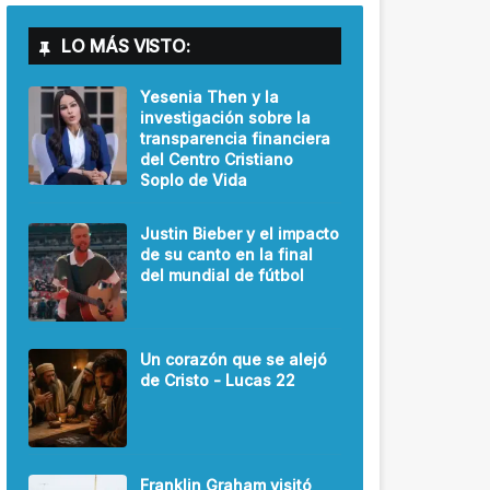
LO MÁS VISTO:
Yesenia Then y la
investigación sobre la
transparencia financiera
del Centro Cristiano
Soplo de Vida
Justin Bieber y el impacto
de su canto en la final
del mundial de fútbol
Un corazón que se alejó
de Cristo - Lucas 22
Franklin Graham visitó