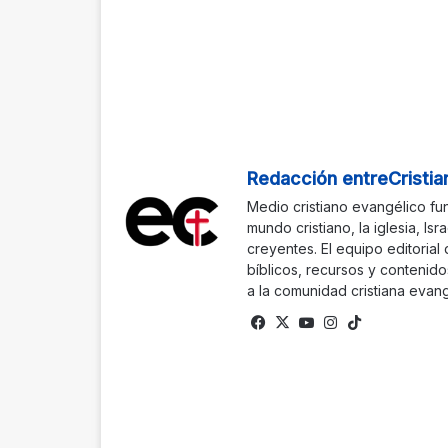
Redacción entreCristia
Medio cristiano evangélico fu
mundo cristiano, la iglesia, Isr
creyentes. El equipo editorial
bíblicos, recursos y contenido
a la comunidad cristiana evang
Fa
X
Yo
Ins
Tik
ce
uTu
tag
To
bo
be
ra
k
ok
m