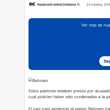
Redacción entreCristianos
Follow
23 octubre, 201
on
X
Ver más de nue
Seg
Estos pastores estaban presos por acusados
cual podrían haber sido condenados a la p
El juez iraní sentenció al pastor Behnam Ir