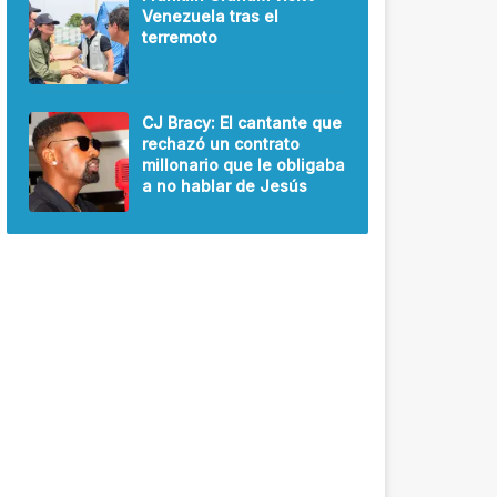
Venezuela tras el
terremoto
CJ Bracy: El cantante que
rechazó un contrato
millonario que le obligaba
a no hablar de Jesús