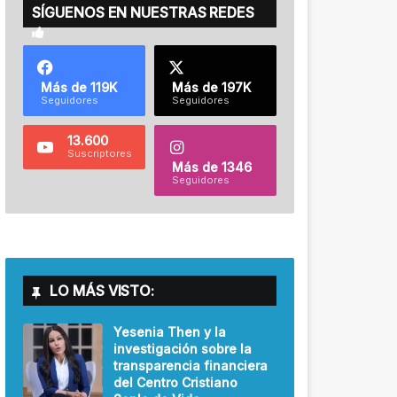
SÍGUENOS EN NUESTRAS REDES
Más de 119K
Más de 197K
Seguidores
Seguidores
13.600
Suscriptores
Más de 1346
Seguidores
LO MÁS VISTO:
Yesenia Then y la
investigación sobre la
transparencia financiera
del Centro Cristiano