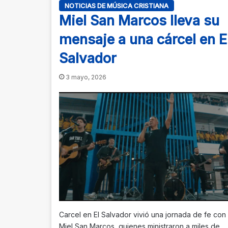
NOTICIAS DE MÚSICA CRISTIANA
Miel San Marcos lleva su
mensaje a una cárcel en E
Salvador
3 mayo, 2026
Carcel en El Salvador vivió una jornada de fe con
Miel San Marcos, quienes ministraron a miles de