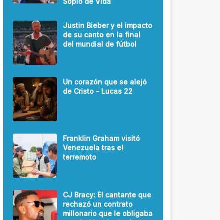
Soplo de Vida
Justin Bieber y el impacto
de su canto en la final
del mundial de fútbol
Un corazón que se alejó
de Cristo - Lucas 22
Franklin Graham visitó
Venezuela tras el
terremoto
CJ Bracy: El cantante que
rechazó un contrato
millonario que le obligaba