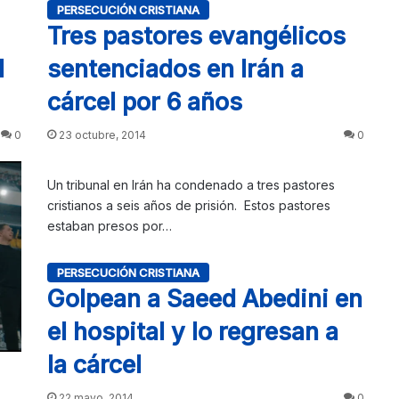
PERSECUCIÓN CRISTIANA
Tres pastores evangélicos
l
sentenciados en Irán a
cárcel por 6 años
0
23 octubre, 2014
0
Un tribunal en Irán ha condenado a tres pastores
cristianos a seis años de prisión. Estos pastores
estaban presos por…
PERSECUCIÓN CRISTIANA
Golpean a Saeed Abedini en
el hospital y lo regresan a
la cárcel
22 mayo, 2014
0