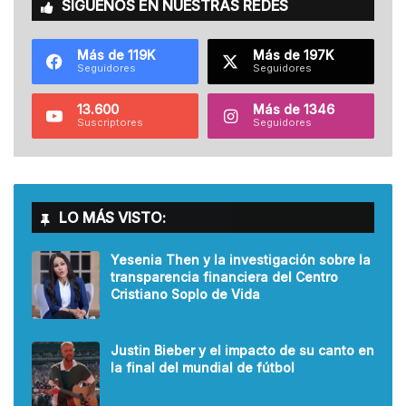
SÍGUENOS EN NUESTRAS REDES
Más de 119K
Más de 197K
Seguidores
Seguidores
13.600
Más de 1346
Suscriptores
Seguidores
LO MÁS VISTO:
Yesenia Then y la investigación sobre la
transparencia financiera del Centro
Cristiano Soplo de Vida
Justin Bieber y el impacto de su canto en
la final del mundial de fútbol