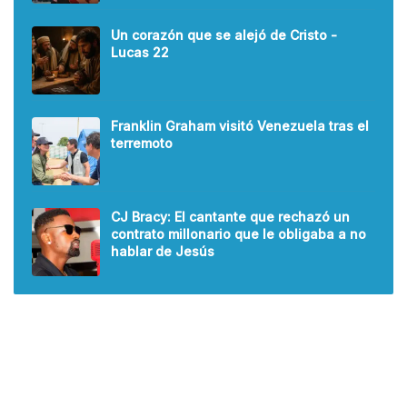
Un corazón que se alejó de Cristo -
Lucas 22
Franklin Graham visitó Venezuela tras el
terremoto
CJ Bracy: El cantante que rechazó un
contrato millonario que le obligaba a no
hablar de Jesús