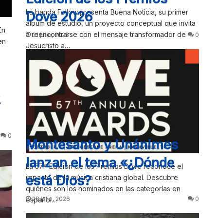
La banda Follow presenta Buena Noticia, su primer
Dove 2026
álbum de estudio, un proyecto conceptual que invita
En
a reencontrarse con el mensaje transformador de
31 julio, 2026
0
en
Jesucristo a…
z
0
Montesanto y Unánimes
lanzan el tema «¿Dónde
La 57.ª Edición de los Premios Dove reconoce el
está Dios?
impacto de la música cristiana global. Descubre
quiénes son los nominados en las categorías en
28 julio, 2026
0
español…