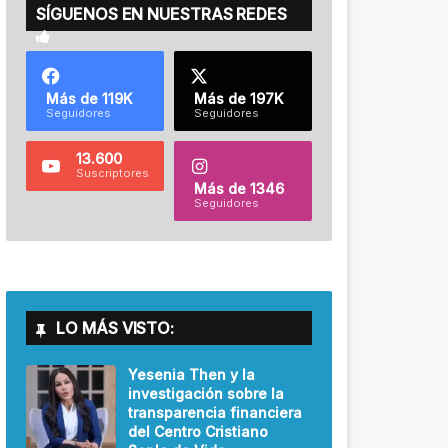
SÍGUENOS EN NUESTRAS REDES
Más de 119K
Más de 197K
Seguidores
Seguidores
13.600
Suscriptores
Más de 1346
Seguidores
LO MÁS VISTO:
Yesenia Then y la
investigación sobre la
transparencia financiera
del Centro Cristiano