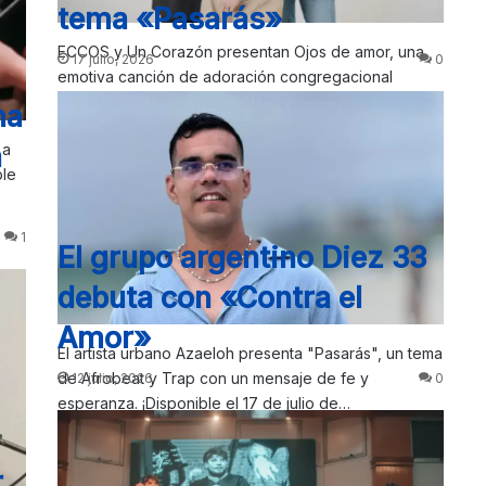
tema «Pasarás»
ECCOS y Un Corazón presentan Ojos de amor, una
17 julio, 2026
0
emotiva canción de adoración congregacional
inspirada en la parábola del hijo pródigo.
na
a
 a
ble
1
El grupo argentino Diez 33
debuta con «Contra el
Amor»
El artista urbano Azaeloh presenta "Pasarás", un tema
de Afrobeat y Trap con un mensaje de fe y
12 julio, 2026
0
esperanza. ¡Disponible el 17 de julio de…
r