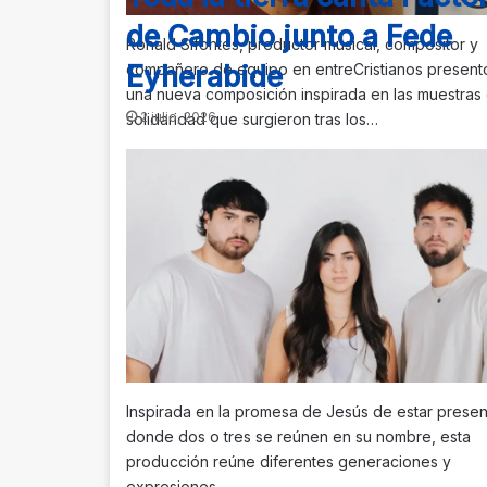
de Cambio junto a Fede
Ronald Sifontes, productor musical, compositor y
Eyherabide
compañero de equipo en entreCristianos present
una nueva composición inspirada en las muestras
2 julio, 2026
solidaridad que surgieron tras los…
Inspirada en la promesa de Jesús de estar presen
donde dos o tres se reúnen en su nombre, esta
producción reúne diferentes generaciones y
expresiones…