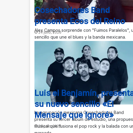
Cosechadores Band
presenta Ecos del Reino
Alex Campos sorprende con "Fuimos Paralelos", 
24 julio, 2026
sencillo que une el blues y la banda mexicana.
Grabado en vivo, el tema destaca la obra de…
Luis el Benjamín, present
su nuevo sencillo «El
La agrupación mexicana Cosechadores Band
Mensaje que Ignoré»
presenta su tercer álbum de estudio, una propues
musical que fusiona el pop rock y la balada con u
23 julio, 2026
marcada…