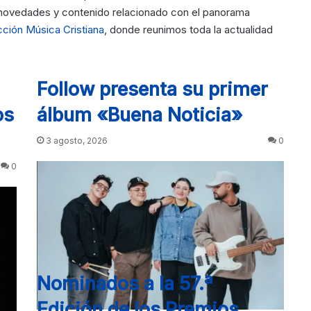
, novedades y contenido relacionado con el panorama
ción Música Cristiana
, donde reunimos toda la actualidad
Follow presenta su primer
os
álbum «Buena Noticia»
3 agosto, 2026
0
0
Nominados a la 57.ª
Edición de los Premios