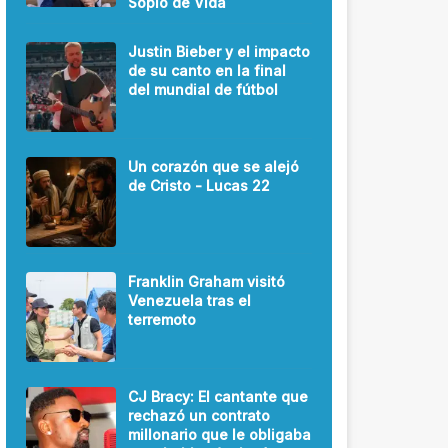
Soplo de Vida
Justin Bieber y el impacto
de su canto en la final
del mundial de fútbol
Un corazón que se alejó
de Cristo - Lucas 22
Franklin Graham visitó
Venezuela tras el
terremoto
CJ Bracy: El cantante que
rechazó un contrato
millonario que le obligaba