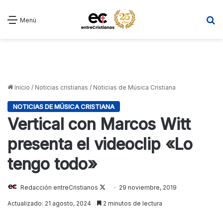
B
Menú
Inicio
/
Noticias cristianas
/
Noticias de Música Cristiana
NOTICIAS DE MÚSICA CRISTIANA
Vertical con Marcos Witt
presenta el videoclip «Lo
tengo todo»
Follow
Redacción entreCristianos
29 noviembre, 2019
on
Actualizado: 21 agosto, 2024
2 minutos de lectura
X