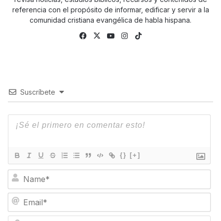
referencia con el propósito de informar, edificar y servir a la
comunidad cristiana evangélica de habla hispana.
Facebook
X
YouTube
Instagram
TikTok
Suscríbete
{}
[+]
N
a
m
E
e
m
*
a
W