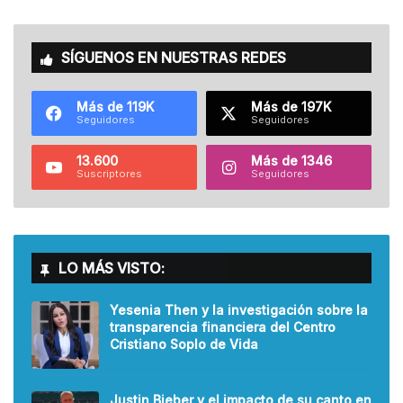
SÍGUENOS EN NUESTRAS REDES
Más de 119K
Más de 197K
Seguidores
Seguidores
13.600
Más de 1346
Suscriptores
Seguidores
LO MÁS VISTO:
Yesenia Then y la investigación sobre la
transparencia financiera del Centro
Cristiano Soplo de Vida
Justin Bieber y el impacto de su canto en