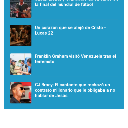
la final del mundial de fútbol
Un corazón que se alejó de Cristo -
Lucas 22
Franklin Graham visitó Venezuela tras el
terremoto
CJ Bracy: El cantante que rechazó un
contrato millonario que le obligaba a no
hablar de Jesús