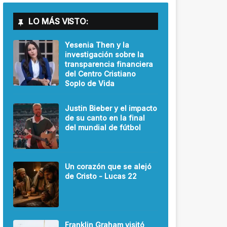
LO MÁS VISTO:
Yesenia Then y la
investigación sobre la
transparencia financiera
del Centro Cristiano
Soplo de Vida
Justin Bieber y el impacto
de su canto en la final
del mundial de fútbol
Un corazón que se alejó
de Cristo - Lucas 22
Franklin Graham visitó