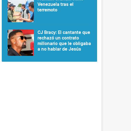
Venezuela tras el
terremoto
CJ Bracy: El cantante que
rechazó un contrato
millonario que le obligaba
a no hablar de Jesús