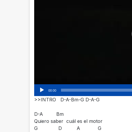
00:00
>>INTRO D-A-Bm-G D-A-G
D-A Bm
Quiero saber cuál es el motor
G D A G