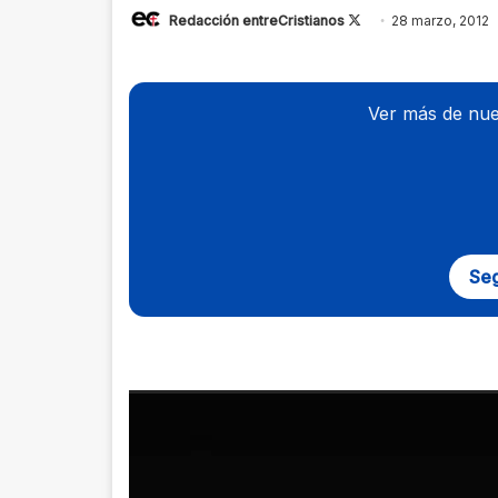
Redacción entreCristianos
Follow
28 marzo, 2012
on
X
Ver más de nue
Seg
Reproductor
de
vídeo