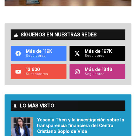
SÍGUENOS EN NUESTRAS REDES
Más de 119K
Más de 197K
Seguidores
Seguidores
13.600
Más de 1346
Suscriptores
Seguidores
LO MÁS VISTO:
Yesenia Then y la investigación sobre la
transparencia financiera del Centro
Cristiano Soplo de Vida