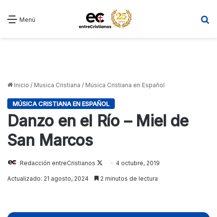
B
Menú
Inicio
/
Musica Cristiana
/
Música Cristiana en Español
MÚSICA CRISTIANA EN ESPAÑOL
Danzo en el Río – Miel de
San Marcos
Redacción entreCristianos
Follow
4 octubre, 2019
on
Actualizado: 21 agosto, 2024
2 minutos de lectura
X