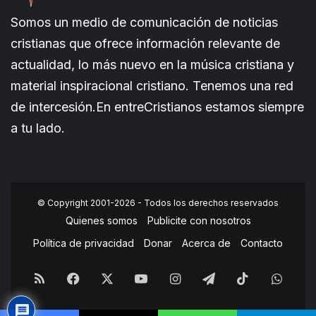
Somos un medio de comunicación de noticias
cristianas que ofrece información relevante de
actualidad, lo más nuevo en la música cristiana y
material inspiracional cristiano. Tenemos una red
de intercesión.En entreCristianos estamos siempre
a tu lado.
© Copyright 2001-2026 - Todos los derechos reservados
Quienes somos
Publicite con nosotros
Política de privacidad
Donar
Acerca de
Contacto
RSS
Facebook
X
YouTube
Instagram
Telegram
TikTok
What