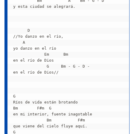
          Bm           A    Bm - G - D 

y esta ciudad se alegrará.

      D

//Yo danzo en el río,

    A

yo danzo en el río

             Em      Bm

en el río de Dios

              G     Bm - G - D -

en el río de Dios//

G

Ríos de vida están brotando

Bm        F#m  G

en mi interior, fuente inagotable

              Bm           F#m

que viene del cielo fluye aquí.

G
