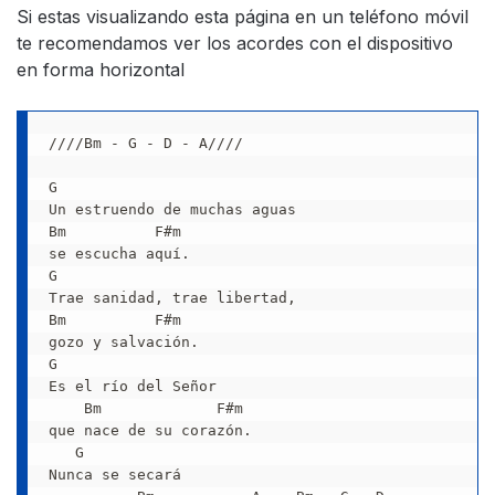
Si estas visualizando esta página en un teléfono móvil
te recomendamos ver los acordes con el dispositivo
en forma horizontal
////Bm - G - D - A////

G

Un estruendo de muchas aguas

Bm          F#m

se escucha aquí.

G

Trae sanidad, trae libertad,

Bm          F#m

gozo y salvación.

G

Es el río del Señor

    Bm             F#m

que nace de su corazón.

   G

Nunca se secará
