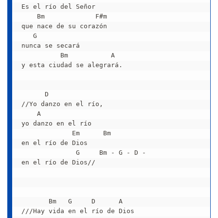
Es el río del Señor

    Bm             F#m

que nace de su corazón

   G

nunca se secará

          Bm           A

y esta ciudad se alegrará.

      D

//Yo danzo en el río,

    A

yo danzo en el río

             Em      Bm

en el río de Dios

              G     Bm - G - D -

en el río de Dios//

       Bm   G     D      A

///Hay vida en el río de Dios
