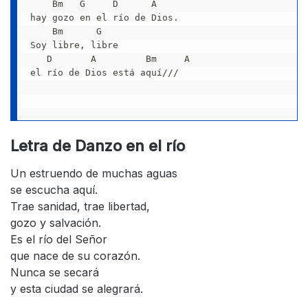
    Bm   G     D      A

hay gozo en el río de Dios.

    Bm      G

Soy libre, libre

   D       A         Bm     A

el río de Dios está aquí///

Letra de Danzo en el río
Un estruendo de muchas aguas
se escucha aquí.
Trae sanidad, trae libertad,
gozo y salvación.
Es el río del Señor
que nace de su corazón.
Nunca se secará
y esta ciudad se alegrará.