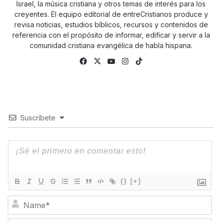
Israel, la música cristiana y otros temas de interés para los
creyentes. El equipo editorial de entreCristianos produce y
revisa noticias, estudios bíblicos, recursos y contenidos de
referencia con el propósito de informar, edificar y servir a la
comunidad cristiana evangélica de habla hispana.
Fa
X
Yo
Ins
Tik
ce
uTu
tag
To
bo
be
ra
k
ok
m
Suscríbete
{}
[+]
N
a
m