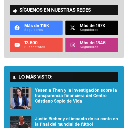
SÍGUENOS EN NUESTRAS REDES
Más de 119K
Más de 197K
Seguidores
Seguidores
13.600
Más de 1346
Suscriptores
Seguidores
LO MÁS VISTO:
Yesenia Then y la investigación sobre la
transparencia financiera del Centro
Cristiano Soplo de Vida
Justin Bieber y el impacto de su canto en
la final del mundial de fútbol