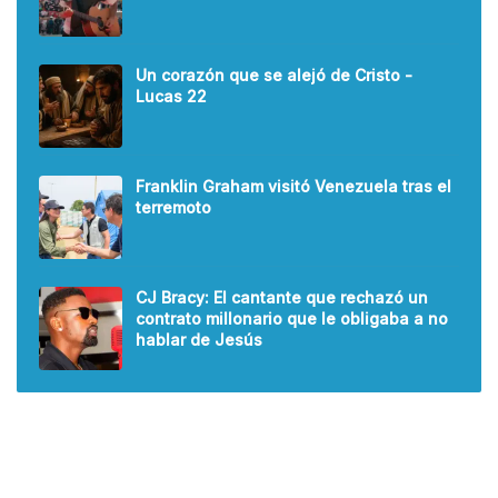
Un corazón que se alejó de Cristo -
Lucas 22
Franklin Graham visitó Venezuela tras el
terremoto
CJ Bracy: El cantante que rechazó un
contrato millonario que le obligaba a no
hablar de Jesús