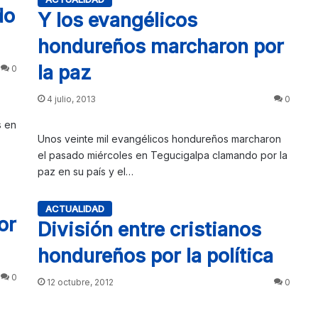
do
Y los evangélicos
hondureños marcharon por
la paz
0
4 julio, 2013
0
s en
Unos veinte mil evangélicos hondureños marcharon
el pasado miércoles en Tegucigalpa clamando por la
paz en su país y el…
ACTUALIDAD
or
División entre cristianos
hondureños por la política
0
12 octubre, 2012
0