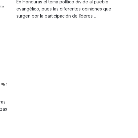
En Honduras el tema político divide al pueblo
de
evangélico, pues las diferentes opiniones que
surgen por la participación de líderes…
1
ras
rzas