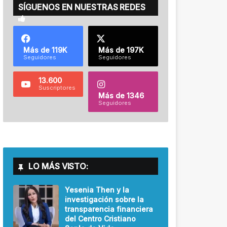
SÍGUENOS EN NUESTRAS REDES
Más de 119K
Más de 197K
Seguidores
Seguidores
13.600
Suscriptores
Más de 1346
Seguidores
LO MÁS VISTO:
Yesenia Then y la
investigación sobre la
transparencia financiera
del Centro Cristiano