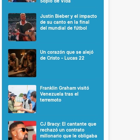
Soplo de Vida
Justin Bieber y el impacto
de su canto en la final
del mundial de fútbol
Un corazón que se alejó
de Cristo - Lucas 22
Franklin Graham visitó
Venezuela tras el
terremoto
CJ Bracy: El cantante que
rechazó un contrato
millonario que le obligaba