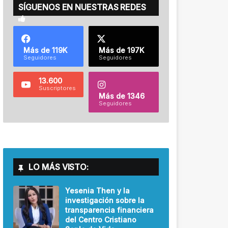
SÍGUENOS EN NUESTRAS REDES
Más de 119K
Más de 197K
Seguidores
Seguidores
13.600
Suscriptores
Más de 1346
Seguidores
LO MÁS VISTO:
Yesenia Then y la
investigación sobre la
transparencia financiera
del Centro Cristiano