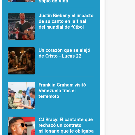
Soplo de Vida
Justin Bieber y el impacto
de su canto en la final
del mundial de fútbol
Un corazón que se alejó
de Cristo - Lucas 22
Franklin Graham visitó
Venezuela tras el
terremoto
CJ Bracy: El cantante que
rechazó un contrato
millonario que le obligaba