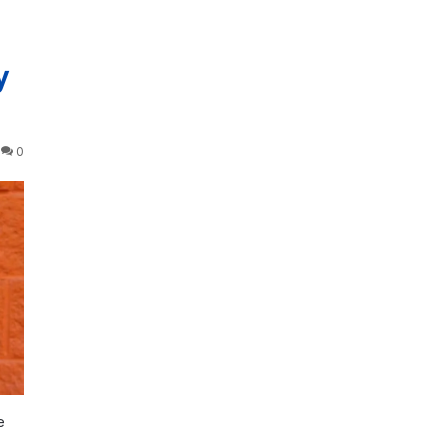
y
0
e