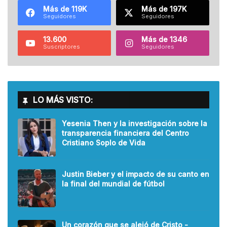
Más de 119K
Más de 197K
Seguidores
Seguidores
13.600
Más de 1346
Suscriptores
Seguidores
LO MÁS VISTO:
Yesenia Then y la investigación sobre la
transparencia financiera del Centro
Cristiano Soplo de Vida
Justin Bieber y el impacto de su canto en
la final del mundial de fútbol
Un corazón que se alejó de Cristo -