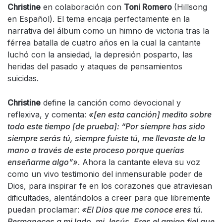
Christine
en colaboración con
Toni Romero
(Hillsong
en Español). El tema encaja perfectamente en la
narrativa del álbum como un himno de victoria tras la
férrea batalla de cuatro años en la cual la cantante
luchó con la ansiedad, la depresión posparto, las
heridas del pasado y ataques de pensamientos
suicidas.
Christine
define la canción como devocional y
reflexiva, y comenta:
«[en esta canción] medito sobre
todo este tiempo [de prueba]: “Por siempre has sido
siempre serás tú, siempre fuiste tú, me llevaste de la
mano a través de este proceso porque querías
enseñarme algo”»
. Ahora la cantante eleva su voz
como un vivo testimonio del inmensurable poder de
Dios, para inspirar fe en los corazones que atraviesan
dificultades, alentándolos a creer para que libremente
puedan proclamar:
«El Dios que me conoce eres tú.
Permaneces a mi lado, mi Jesús. Eres el amigo fiel que