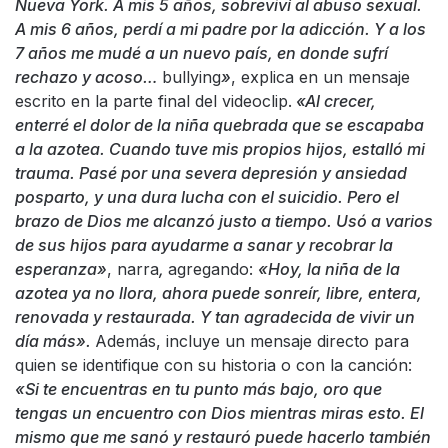
Nueva York. A mis 5 años, sobreviví al abuso sexual.
A mis 6 años, perdí a mi padre por la adicción. Y a los
7 años me mudé a un nuevo país, en donde sufrí
rechazo y acoso…
bullying
»
, explica en un mensaje
escrito en la parte final del videoclip.
«Al crecer,
enterré el dolor de la niña quebrada que se escapaba
a la azotea. Cuando tuve mis propios hijos, estalló mi
trauma. Pasé por una severa depresión y ansiedad
posparto, y una dura lucha con el suicidio. Pero el
brazo de Dios me alcanzó justo a tiempo. Usó a varios
de sus hijos para ayudarme a sanar y recobrar la
esperanza»
, narra
,
agregando:
«Hoy, la niña de la
azotea ya no llora, ahora puede sonreír, libre, entera,
renovada y restaurada. Y tan agradecida de vivir un
día más».
Además, incluye un mensaje directo para
quien se identifique con su historia o con la canción:
«Si te encuentras en tu punto más bajo, oro que
tengas un encuentro con Dios mientras miras esto. El
mismo que me sanó y restauró puede hacerlo también