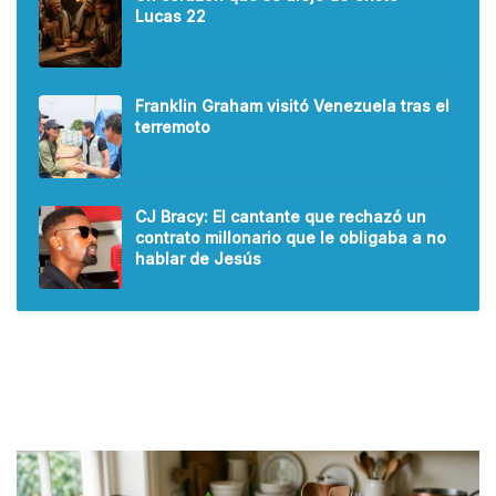
Lucas 22
Franklin Graham visitó Venezuela tras el
terremoto
CJ Bracy: El cantante que rechazó un
contrato millonario que le obligaba a no
hablar de Jesús