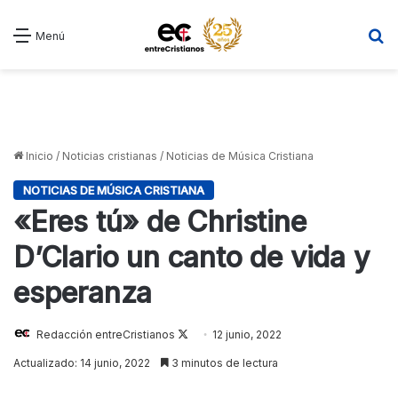
B
Menú
Inicio
/
Noticias cristianas
/
Noticias de Música Cristiana
NOTICIAS DE MÚSICA CRISTIANA
«Eres tú» de Christine
D’Clario un canto de vida y
esperanza
Follow
Redacción entreCristianos
12 junio, 2022
on
Actualizado: 14 junio, 2022
3 minutos de lectura
X