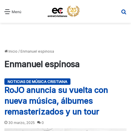
B
Menú
Inicio
/
Enmanuel espinosa
Enmanuel espinosa
NOTICIAS DE MÚSICA CRISTIANA
RoJO anuncia su vuelta con
nueva música, álbumes
remasterizados y un tour
30 marzo, 2025
0