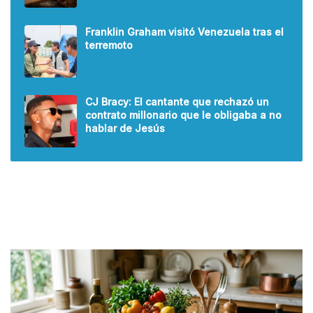
Franklin Graham visitó Venezuela tras el
terremoto
CJ Bracy: El cantante que rechazó un
contrato millonario que le obligaba a no
hablar de Jesús