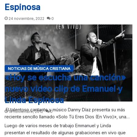
Espinosa
24 noviembre, 2022
0
NOTICIAS DE MÚSICA CRISTIANA
«Hoy se escucha una canción»
nuevo video clip de Emanuel y
Linda Espinosa
El talentoso cantante y músico Danny Díaz presenta su más
18 noviembre, 2012
0
reciente sencillo llamado «Solo Tú Eres Dios (En Vivo)», una…
Luego de varios meses de trabajo Emmanuel y Linda
presentan el resultado de algunas grabaciones en vivo que