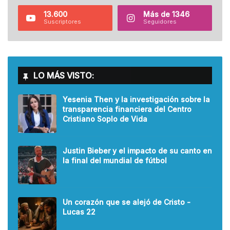
13.600
Más de 1346
Suscriptores
Seguidores
LO MÁS VISTO:
Yesenia Then y la investigación sobre la
transparencia financiera del Centro
Cristiano Soplo de Vida
Justin Bieber y el impacto de su canto en
la final del mundial de fútbol
Un corazón que se alejó de Cristo -
Lucas 22