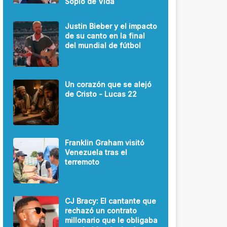
Soplo de Vida
Justin Bieber y el impacto
de su canto en la final
del mundial de fútbol
Un corazón que se alejó
de Cristo - Lucas 22
Franklin Graham visitó
Venezuela tras el
terremoto
CJ Bracy: El cantante que
rechazó un contrato
millonario que le obligaba