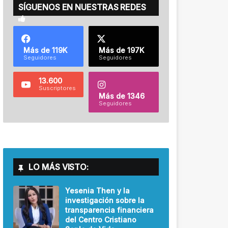
SÍGUENOS EN NUESTRAS REDES
Más de 119K
Más de 197K
Seguidores
Seguidores
13.600
Suscriptores
Más de 1346
Seguidores
LO MÁS VISTO:
Yesenia Then y la
investigación sobre la
transparencia financiera
del Centro Cristiano