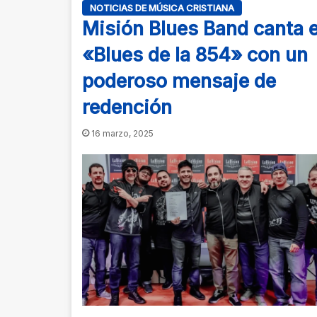
NOTICIAS DE MÚSICA CRISTIANA
Misión Blues Band canta e
«Blues de la 854» con un
poderoso mensaje de
redención
16 marzo, 2025