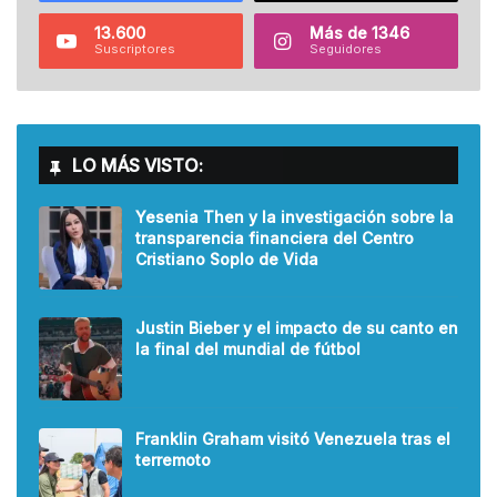
13.600
Más de 1346
Suscriptores
Seguidores
LO MÁS VISTO:
Yesenia Then y la investigación sobre la
transparencia financiera del Centro
Cristiano Soplo de Vida
Justin Bieber y el impacto de su canto en
la final del mundial de fútbol
Franklin Graham visitó Venezuela tras el
terremoto