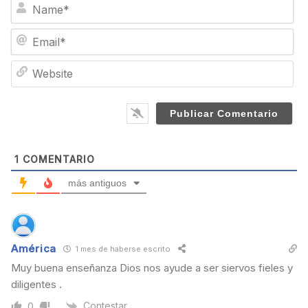
N
a
m
E
e
m
*
a
W
i
e
l
b
*
s
i
t
e
1
COMENTARIO
más antiguos
América
1 mes de haberse escrito
Muy buena enseñanza Dios nos ayude a ser siervos fieles y
diligentes .
Contestar
0