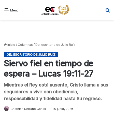
B
Menú
Inicio
/
Columnas
/
Del escritorio de Julio Ruíz
DEL ESCRITORIO DE JULIO RUÍZ
Siervo fiel en tiempo de
espera – Lucas 19:11-27
Mientras el Rey está ausente, Cristo llama a sus
seguidores a vivir con obediencia,
responsabilidad y fidelidad hasta Su regreso.
Cristhian Serrano Carias
10 junio, 2026