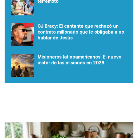
terremoto
CJ Bracy: El cantante que rechazó un
contrato millonario que le obligaba a no
hablar de Jesús
Misioneros latinoamericanos: El nuevo
motor de las misiones en 2026