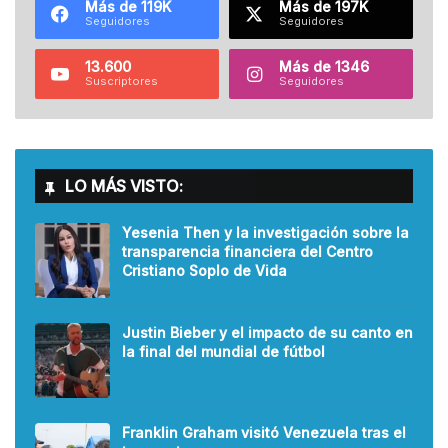
Más de 119K
Más de 197K
Seguidores
Seguidores
13.600
Más de 1346
Suscriptores
Seguidores
LO MÁS VISTO:
Yesenia Then y la investigación sobre la
transparencia financiera del Centro
Cristiano Soplo de Vida
Justin Bieber y el impacto de su canto en
la final del mundial de fútbol
Franklin Graham visitó Venezuela tras el