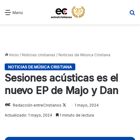
B
Menú
Inicio
/
Noticias cristianas
/
Noticias de Música Cristiana
NOTICIAS DE MÚSICA CRISTIANA
Sesiones acústicas es el
nuevo EP de Majo y Dan
Follow
Redacción entreCristianos
1 mayo, 2024
on
Actualizado: 1 mayo, 2024
1 minuto de lectura
X