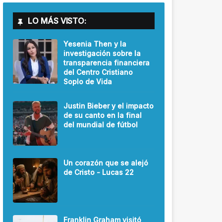
LO MÁS VISTO:
Yesenia Then y la
investigación sobre la
transparencia financiera
del Centro Cristiano
Soplo de Vida
Justin Bieber y el impacto
de su canto en la final
del mundial de fútbol
Un corazón que se alejó
de Cristo - Lucas 22
Franklin Graham visitó