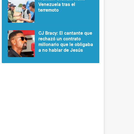
Venezuela tras el
terremoto
CJ Bracy: El cantante que
rechazó un contrato
millonario que le obligaba
a no hablar de Jesús