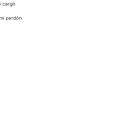
o cargó
 mi perdón