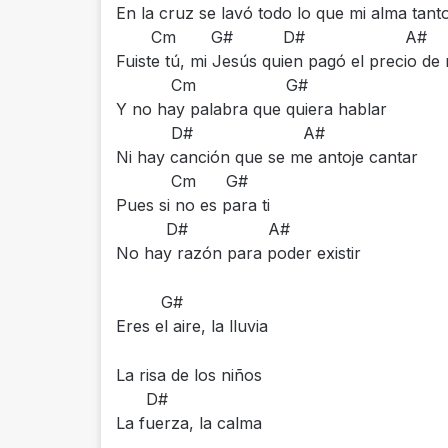
En la cruz se lavó todo lo que mi alma tant
Cm G# D# A#
Fuiste tú, mi Jesús quien pagó el precio de
Cm G#
Y no hay palabra que quiera hablar
D# A#
Ni hay canción que se me antoje cantar
Cm G#
Pues si no es para ti
D# A#
No hay razón para poder existir
G#
Eres el aire, la lluvia
La risa de los niños
D#
La fuerza, la calma