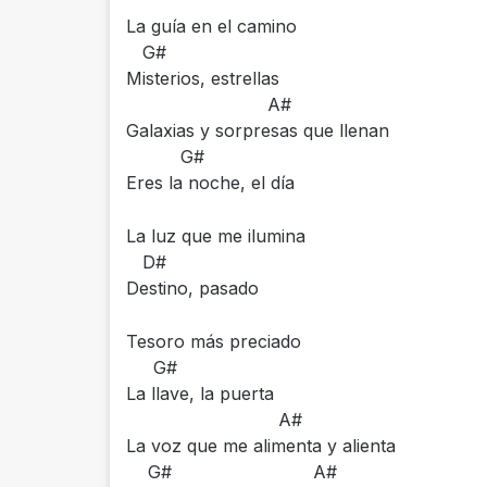
La guía en el camino
G#
Misterios, estrellas
A#
Galaxias y sorpresas que llenan
G#
Eres la noche, el día
La luz que me ilumina
D#
Destino, pasado
Tesoro más preciado
G#
La llave, la puerta
A#
La voz que me alimenta y alienta
G# A#