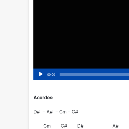
00:00
Acordes:
D# – A# – Cm – G#
Cm G# D# A#