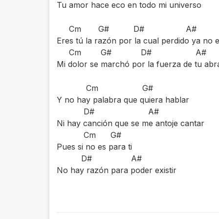
Tu amor hace eco en todo mi universo
Cm G# D# A#
Eres tú la razón por la cual perdido ya no 
Cm G# D# A#
Mi dolor se marchó por la fuerza de tu abr
Cm G#
Y no hay palabra que quiera hablar
D# A#
Ni hay canción que se me antoje cantar
Cm G#
Pues si no es para ti
D# A#
No hay razón para poder existir