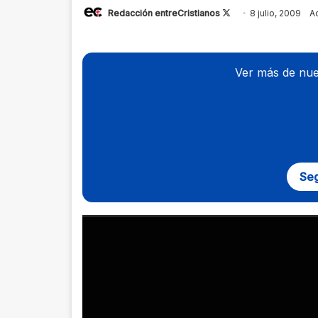
Redacción entreCristianos
Follow
8 julio, 2009
Ac
on
X
Ver más de nue
Seg
Reproductor
de
vídeo