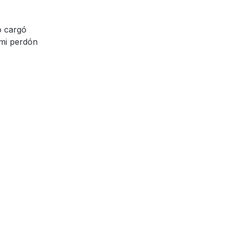
o cargó
 mi perdón