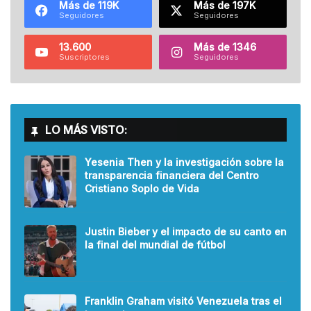
Más de 119K
Más de 197K
Seguidores
Seguidores
13.600
Más de 1346
Suscriptores
Seguidores
LO MÁS VISTO:
Yesenia Then y la investigación sobre la
transparencia financiera del Centro
Cristiano Soplo de Vida
Justin Bieber y el impacto de su canto en
la final del mundial de fútbol
Franklin Graham visitó Venezuela tras el