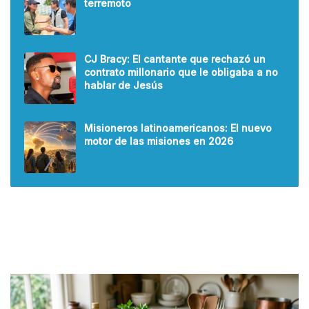
terremoto
CJ Bracy: El cantante que rechazó un
contrato millonario que le obligaba a no
hablar de Jesús
Misioneros latinoamericanos: El nuevo
motor de las misiones en 2026