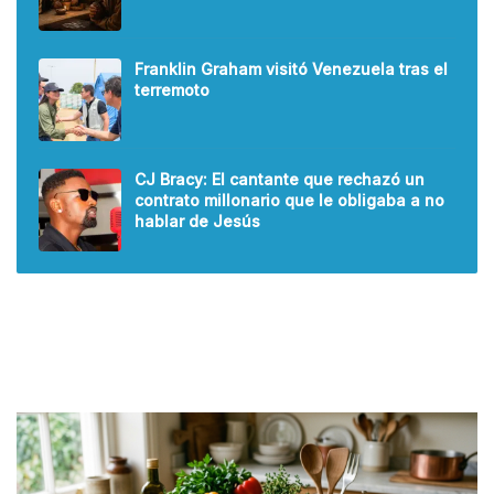
Franklin Graham visitó Venezuela tras el
terremoto
CJ Bracy: El cantante que rechazó un
contrato millonario que le obligaba a no
hablar de Jesús