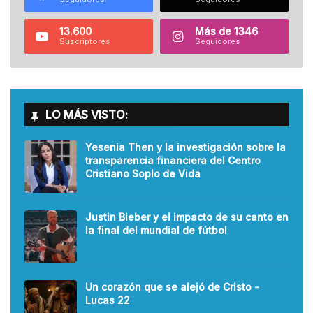
13.600
Más de 1346
Suscriptores
Seguidores
LO MÁS VISTO:
Yesenia Then y la investigación sobre la
transparencia financiera del Centro
Cristiano Soplo de Vida
Justin Bieber y el impacto de su canto en
la final del mundial de fútbol
Un corazón que se alejó de Cristo -
Lucas 22