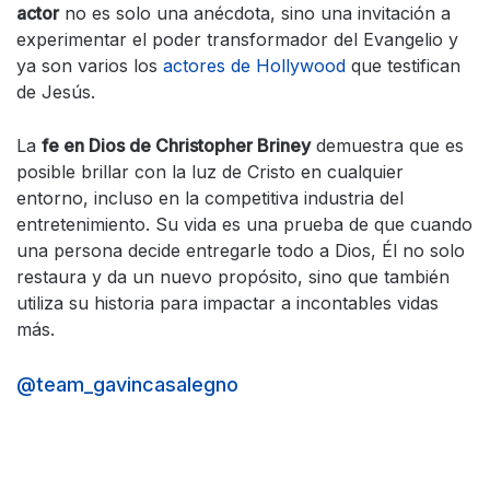
actor
no es solo una anécdota, sino una invitación a
experimentar el poder transformador del Evangelio y
ya son varios los
actores de Hollywood
que testifican
de Jesús.
La
fe en Dios de Christopher Briney
demuestra que es
posible brillar con la luz de Cristo en cualquier
entorno, incluso en la competitiva industria del
entretenimiento. Su vida es una prueba de que cuando
una persona decide entregarle todo a Dios, Él no solo
restaura y da un nuevo propósito, sino que también
utiliza su historia para impactar a incontables vidas
más.
@team_gavincasalegno
@GavinCasalegno just shared his inspiring
testimony about the power of praying like your
prayers are being heard. Gavin, a friend of God