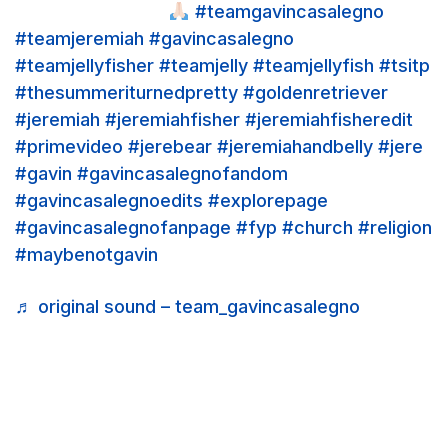
you definitely are
#teamgavincasalegno
#teamjeremiah
#gavincasalegno
#teamjellyfisher
#teamjelly
#teamjellyfish
#tsitp
#thesummeriturnedpretty
#goldenretriever
#jeremiah
#jeremiahfisher
#jeremiahfisheredit
#primevideo
#jerebear
#jeremiahandbelly
#jere
#gavin
#gavincasalegnofandom
#gavincasalegnoedits
#explorepage
#gavincasalegnofanpage
#fyp
#church
#religion
#maybenotgavin
♬ original sound – team_gavincasalegno