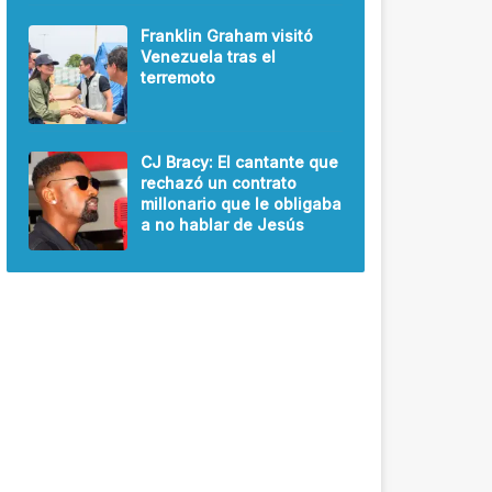
Franklin Graham visitó
Venezuela tras el
terremoto
CJ Bracy: El cantante que
rechazó un contrato
millonario que le obligaba
a no hablar de Jesús