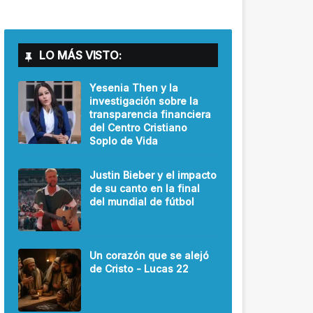
LO MÁS VISTO:
Yesenia Then y la
investigación sobre la
transparencia financiera
del Centro Cristiano
Soplo de Vida
Justin Bieber y el impacto
de su canto en la final
del mundial de fútbol
Un corazón que se alejó
de Cristo - Lucas 22