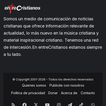
Somos un medio de comunicación de noticias
cristianas que ofrece información relevante de
actualidad, lo más nuevo en la música cristiana y
material inspiracional cristiano. Tenemos una red
de intercesión.En entreCristianos estamos siempre
a tu lado.
© Copyright 2001-2026 - Todos los derechos reservados
Quienes somos
Publicite con nosotros
Política de privacidad
Donar
Acerca de
Contacto
RSS
Facebook
X
YouTube
Instagram
Telegram
TikTok
What