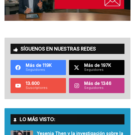
SÍGUENOS EN NUESTRAS REDES
Más de 119K
Más de 197K
Seguidores
Seguidores
13.600
Más de 1346
Suscriptores
Seguidores
LO MÁS VISTO:
Yesenia Then y la investigación sobre la