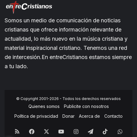
Somos un medio de comunicación de noticias
cristianas que ofrece información relevante de
actualidad, lo más nuevo en la música cristiana y
material inspiracional cristiano. Tenemos una red
de intercesión.En entreCristianos estamos siempre
a tu lado.
© Copyright 2001-2026 - Todos los derechos reservados
Quienes somos
Publicite con nosotros
Política de privacidad
Donar
Acerca de
Contacto
RSS
Facebook
X
YouTube
Instagram
Telegram
TikTok
What