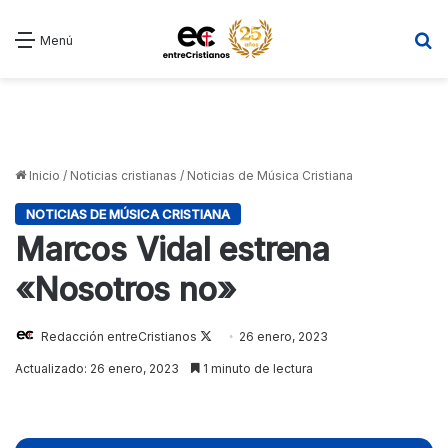
B
Menú
Inicio
/
Noticias cristianas
/
Noticias de Música Cristiana
NOTICIAS DE MÚSICA CRISTIANA
Marcos Vidal estrena
«Nosotros no»
Follow
Redacción entreCristianos
26 enero, 2023
on
Actualizado: 26 enero, 2023
1 minuto de lectura
X