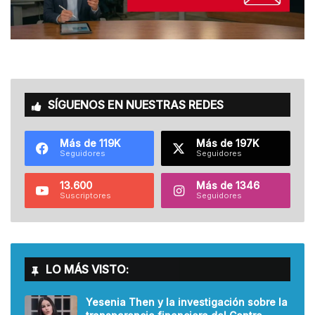
SÍGUENOS EN NUESTRAS REDES
Más de 119K
Más de 197K
Seguidores
Seguidores
13.600
Más de 1346
Suscriptores
Seguidores
LO MÁS VISTO:
Yesenia Then y la investigación sobre la