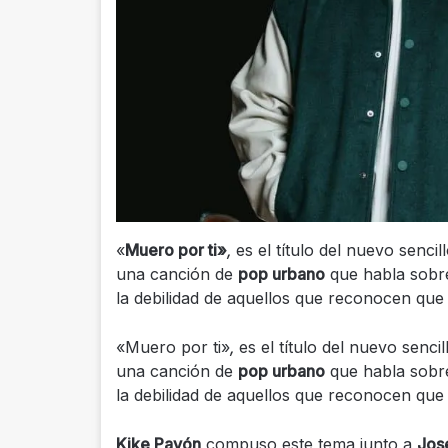
«
Muero por ti»
,
es el título del nuevo senci
una canción de
pop urbano
que habla sobre 
la debilidad de aquellos que reconocen que 
«Muero por ti»
,
es el título del nuevo senc
una canción de
pop urbano
que habla sobre 
la debilidad de aquellos que reconocen que 
Kike Pavón
compuso este tema junto a
Jos