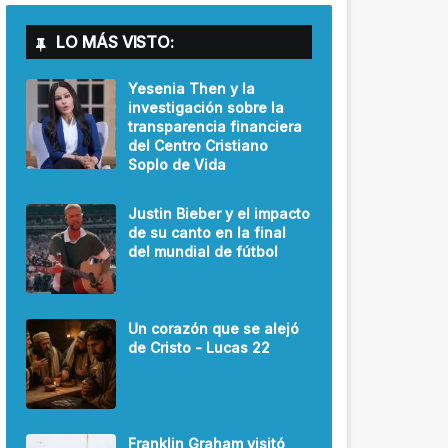
LO MÁS VISTO:
Yesenia Then y la
investigación sobre la
transparencia financiera
del Centro Cristiano
Soplo de Vida
Justin Bieber y el impacto
de su canto en la final
del mundial de fútbol
Un corazón que se alejó
de Cristo - Lucas 22
Franklin Graham visitó