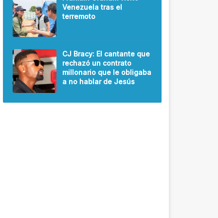
Venezuela tras el
terremoto
CJ Bracy: El cantante que
rechazó un contrato
millonario que le obligaba
a no hablar de Jesús