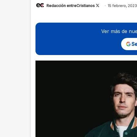
Follow
Redacción entreCristianos
15 febrero, 2023
on
X
Ver más de nue
Se