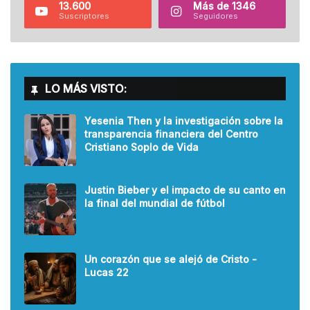
13.600
Más de 1346
Suscriptores
Seguidores
LO MÁS VISTO:
Yesenia Then y la investigación sobre la
transparencia financiera del Centro
Cristiano Soplo de Vida
Justin Bieber y el impacto de su canto en
la final del mundial de fútbol
Un corazón que se alejó de Cristo -
Lucas 22