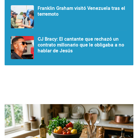
Franklin Graham visitó Venezuela tras el
terremoto
CJ Bracy: El cantante que rechazó un
contrato millonario que le obligaba a no
hablar de Jesús