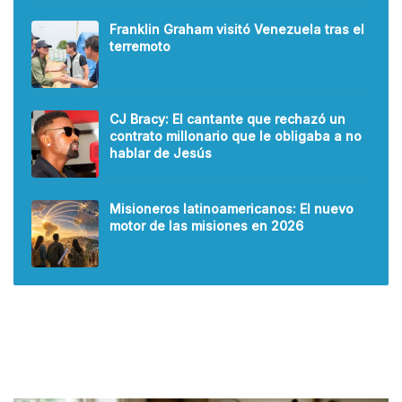
Franklin Graham visitó Venezuela tras el
terremoto
CJ Bracy: El cantante que rechazó un
contrato millonario que le obligaba a no
hablar de Jesús
Misioneros latinoamericanos: El nuevo
motor de las misiones en 2026