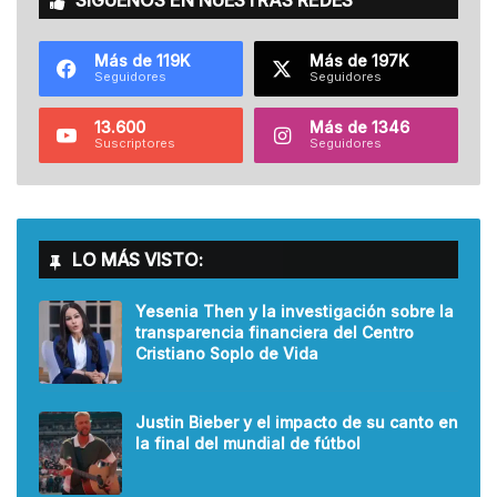
SÍGUENOS EN NUESTRAS REDES
Más de 119K
Más de 197K
Seguidores
Seguidores
13.600
Más de 1346
Suscriptores
Seguidores
LO MÁS VISTO:
Yesenia Then y la investigación sobre la
transparencia financiera del Centro
Cristiano Soplo de Vida
Justin Bieber y el impacto de su canto en
la final del mundial de fútbol