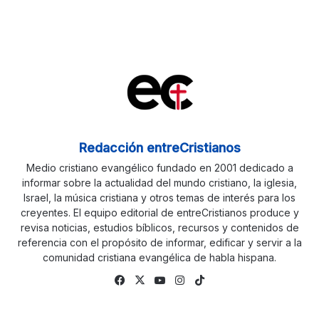
Redacción entreCristianos
Medio cristiano evangélico fundado en 2001 dedicado a
informar sobre la actualidad del mundo cristiano, la iglesia,
Israel, la música cristiana y otros temas de interés para los
creyentes. El equipo editorial de entreCristianos produce y
revisa noticias, estudios bíblicos, recursos y contenidos de
referencia con el propósito de informar, edificar y servir a la
comunidad cristiana evangélica de habla hispana.
Fa
X
Yo
Ins
Tik
ce
uTu
tag
To
bo
be
ra
k