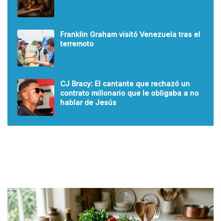
Franklin Graham visitó Venezuela tras el
terremoto
CJ Bracy: El cantante que rechazó un
contrato millonario que le obligaba a no
hablar de Jesús