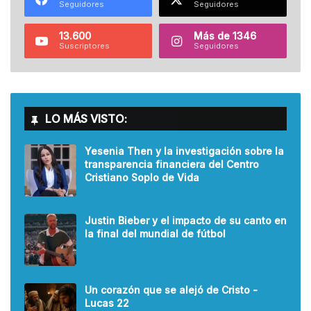
Seguidores
Seguidores
13.600
Más de 1346
Suscriptores
Seguidores
LO MÁS VISTO:
Yesenia Then y la investigación sobre la
transparencia financiera del Centro
Cristiano Soplo de Vida
Justin Bieber y el impacto de su canto en
la final del mundial de fútbol
Un corazón que se alejó de Cristo -
Lucas 22