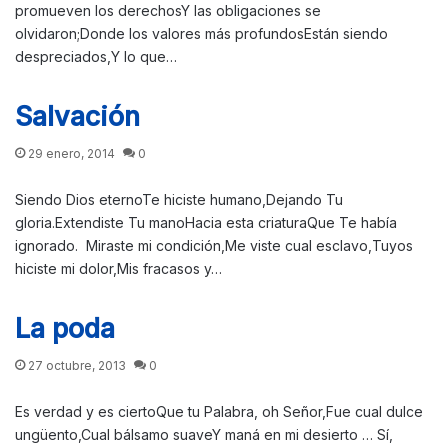
promueven los derechosY las obligaciones se
olvidaron;Donde los valores más profundosEstán siendo
despreciados,Y lo que…
Salvación
29 enero, 2014
0
Siendo Dios eternoTe hiciste humano,Dejando Tu
gloria.Extendiste Tu manoHacia esta criaturaQue Te había
ignorado. Miraste mi condición,Me viste cual esclavo,Tuyos
hiciste mi dolor,Mis fracasos y…
La poda
27 octubre, 2013
0
Es verdad y es ciertoQue tu Palabra, oh Señor,Fue cual dulce
ungüento,Cual bálsamo suaveY maná en mi desierto … Sí,