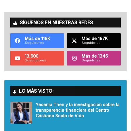
SÍGUENOS EN NUESTRAS REDES
Más de 119K
Más de 197K
Seguidores
Seguidores
13.600
Más de 1346
Suscriptores
Seguidores
LO MÁS VISTO:
Yesenia Then y la investigación sobre la
transparencia financiera del Centro
Cristiano Soplo de Vida