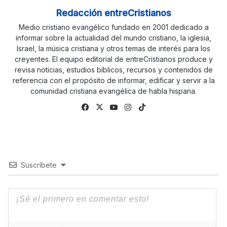
Redacción entreCristianos
Medio cristiano evangélico fundado en 2001 dedicado a
informar sobre la actualidad del mundo cristiano, la iglesia,
Israel, la música cristiana y otros temas de interés para los
creyentes. El equipo editorial de entreCristianos produce y
revisa noticias, estudios bíblicos, recursos y contenidos de
referencia con el propósito de informar, edificar y servir a la
comunidad cristiana evangélica de habla hispana.
Fa
X
Yo
Ins
Tik
ce
uTu
tag
To
bo
be
ra
k
ok
m
Suscríbete