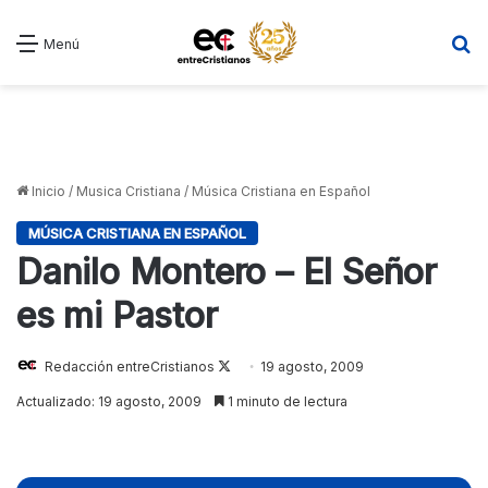
B
Menú
Inicio
/
Musica Cristiana
/
Música Cristiana en Español
MÚSICA CRISTIANA EN ESPAÑOL
Danilo Montero – El Señor
es mi Pastor
Redacción entreCristianos
Follow
19 agosto, 2009
on
Actualizado: 19 agosto, 2009
1 minuto de lectura
X