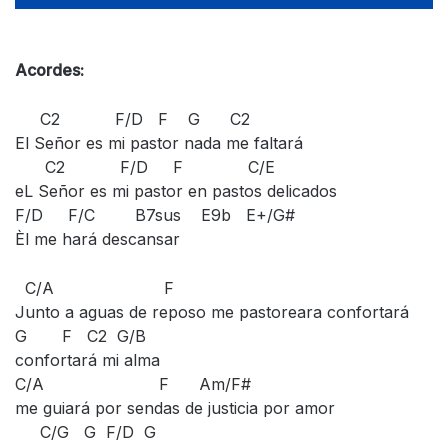
Acordes:
C2 F/D F G C2
El Señor es mi pastor nada me faltará
C2 F/D F C/E
eL Señor es mi pastor en pastos delicados
F/D F/C B7sus E9b E+/G#
Èl me hará descansar
C/A F
Junto a aguas de reposo me pastoreara confortará
G F C2 G/B
confortará mi alma
C/A F Am/F#
me guiará por sendas de justicia por amor
C/G G F/D G