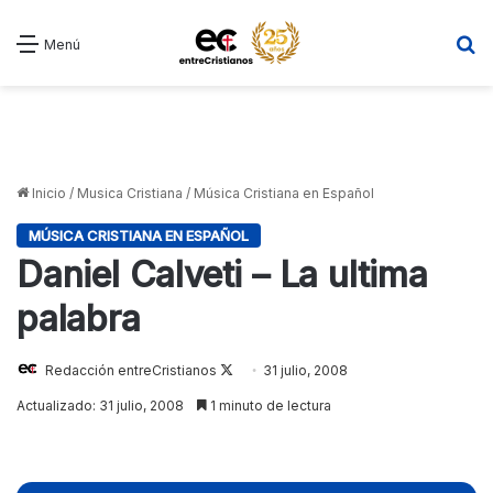
B
Menú
Inicio
/
Musica Cristiana
/
Música Cristiana en Español
MÚSICA CRISTIANA EN ESPAÑOL
Daniel Calveti – La ultima
palabra
Redacción entreCristianos
Follow
31 julio, 2008
on
Actualizado: 31 julio, 2008
1 minuto de lectura
X