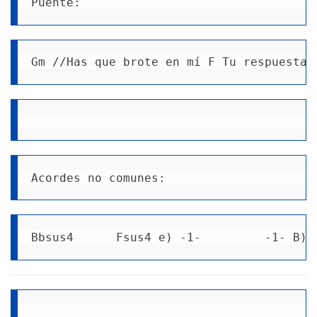
Puente: 
Gm //Has que brote en mí F Tu respuesta 
Acordes no comunes: 
Bbsus4      Fsus4 e) -1-         -1- B) 