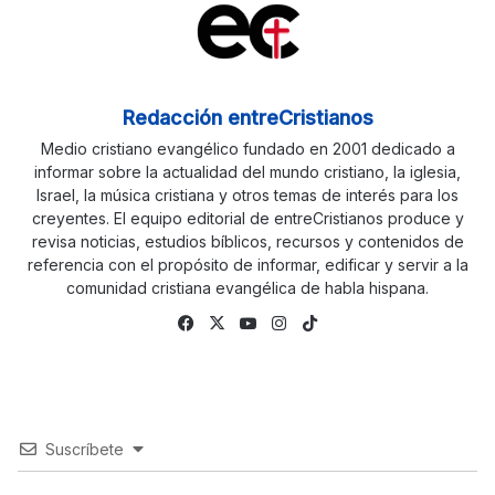
Redacción entreCristianos
Medio cristiano evangélico fundado en 2001 dedicado a
informar sobre la actualidad del mundo cristiano, la iglesia,
Israel, la música cristiana y otros temas de interés para los
creyentes. El equipo editorial de entreCristianos produce y
revisa noticias, estudios bíblicos, recursos y contenidos de
referencia con el propósito de informar, edificar y servir a la
comunidad cristiana evangélica de habla hispana.
Fa
X
Yo
Ins
Tik
ce
uTu
tag
To
bo
be
ra
k
ok
m
Suscríbete