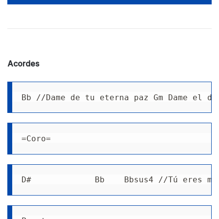
Acordes
Bb //Dame de tu eterna paz Gm Dame el do
=Coro= 
D#             Bb    Bbsus4 //Tú eres mi