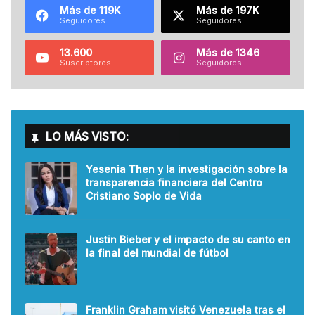
Más de 119K
Más de 197K
Seguidores
Seguidores
13.600
Más de 1346
Suscriptores
Seguidores
LO MÁS VISTO:
Yesenia Then y la investigación sobre la
transparencia financiera del Centro
Cristiano Soplo de Vida
Justin Bieber y el impacto de su canto en
la final del mundial de fútbol
Franklin Graham visitó Venezuela tras el