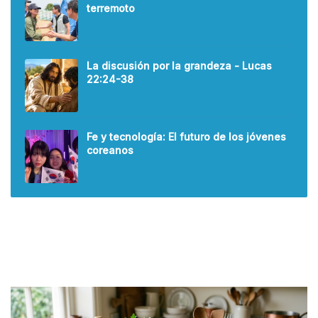
terremoto
La discusión por la grandeza - Lucas
22:24-38
Fe y tecnología: El futuro de los jóvenes
coreanos