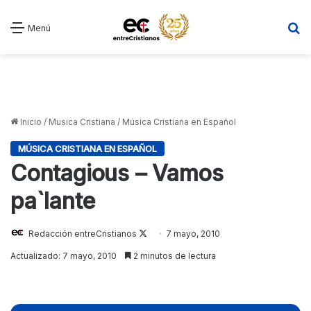
B
Menú
Inicio
/
Musica Cristiana
/
Música Cristiana en Español
MÚSICA CRISTIANA EN ESPAÑOL
Contagious – Vamos
pa`lante
Redacción entreCristianos
Follow
7 mayo, 2010
on
Actualizado: 7 mayo, 2010
2 minutos de lectura
X