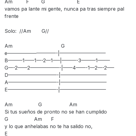
Am F G E
vamos pa lante mi gente, nunca pa tras siempre pal
frente
Solo: //Am G//
Am G
e——————————-|—————————–
B———1——1—-2—1—–|———-3———1——–
G—-2——2——————-|——4——-1—2—-2—–
D——————————-|—————————–
A——————————-|—————————–
E——————————-|—————————–
Am G Am
Si tus sueños de pronto no se han cumplido
G Am F
y lo que anhelabas no te ha salido no,
E