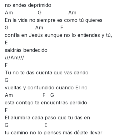
no andes deprimido
Am G Am
En la vida no siempre es como tú quieres
G Am F
confía en Jesús aunque no lo entiendes y tú,
E
saldrás bendecido
///Am///
F
Tu no te das cuenta que vas dando
G
vueltas y confundido cuando El no
Am F G
esta contigo te encuentras perdido
F
El alumbra cada paso que tu das en
G E
tu camino no lo pienses más déjate llevar