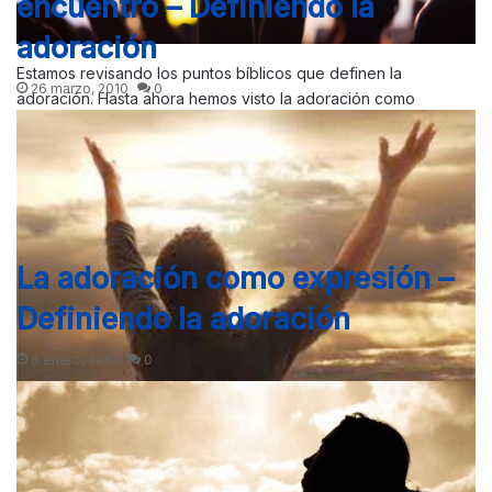
encuentro – Definiendo la
adoración
Estamos revisando los puntos bíblicos que definen la
26 marzo, 2010
0
adoración. Hasta ahora hemos visto la adoración como
exaltación, como expresión y como encuentro. Otra de las…
La adoración como expresión –
Definiendo la adoración
8 enero, 2010
0
Hasta ahora, hemos visto la adoración como exaltación y como
expresión. Si juntamos esos dos aspectos veremos como con