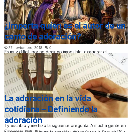
estudios sus trabajos se enfoncaron en…
¿Importa quien es el autor de un
canto de adoración?
27 noviembre, 2018
0
Es muy difícil, por no decir no imposible, exagerar el
significado de la Encarnación. No en vano a lo largo de los
siglos escritores, poetas…
La adoración en la vida
cotidiana – Definiendo la
adoración
Ty escribió y me hizo la siguiente pregunta: A mucha gente en
14 enero, 2011
0