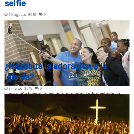
selfie
20 agosto, 2019
0
¿Necesita la adoración a la
Iglesia?
2 marzo, 2019
0
Hace algún tiempo un amigo que dirige la adoración en su
iglesia me envió un mensaje de texto para expresarme su
preocupación. «Últimamente he estado…