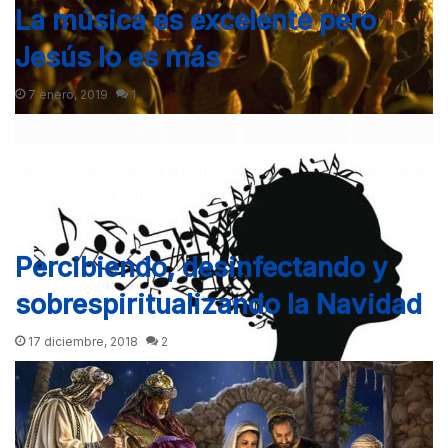
La música es excelente pero
Jesús lo es más
7 enero, 2019
1
Recientemente asistí a la conferencia Together for the Gospel
(Juntos por el Evangelio) en la ciudad de Louisville en
Kentucky. Allí tuve el privilegio y…
Percibiendo, desinfectando y
sobrespiritualizando la Navidad
17 diciembre, 2018
2
Mi hija más pequeña, McKenzie se graduó en el Boyce
College obteniendo un título en estudios bíblicos. Durante sus