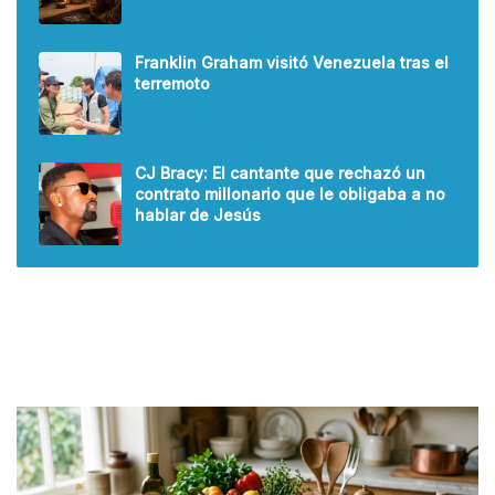
Franklin Graham visitó Venezuela tras el
terremoto
CJ Bracy: El cantante que rechazó un
contrato millonario que le obligaba a no
hablar de Jesús