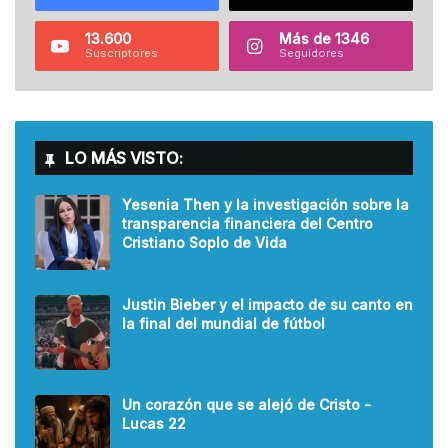
13.600
Más de 1346
Suscriptores
Seguidores
LO MÁS VISTO:
Yesenia Then y la investigación sobre la
transparencia financiera del Centro
Cristiano Soplo de Vida
Justin Bieber y el impacto de su canto en
la final del mundial de fútbol
Un corazón que se alejó de Cristo -
Lucas 22