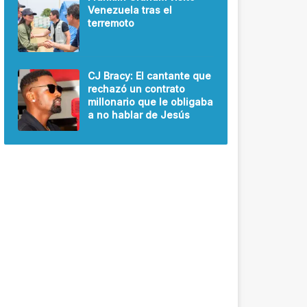
Venezuela tras el
terremoto
CJ Bracy: El cantante que
rechazó un contrato
millonario que le obligaba
a no hablar de Jesús