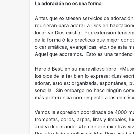
La adoración no es una forma
Antes que existiesen servicios de adoración 
reunieran para adorar a Dios en habitacion
lugar ya Dios existía. Por extensión tendem
de la forma ó las prácticas que mejor conoc
o carismáticas, evangélicas, etc.) de esta
Aquel que adoramos. Esto es una tendencia 
Harold Best, en su maravilloso libro, «Mus
los ojos de la fe) bien lo expresa: «Las esc
adorar, esto es: organizada, espontánea, pú
sencilla. Sin embargo no hace ningún comen
más preferencia con respecto a las demás»
Vemos la expresión coordinada de 4000 mús
trompetas, coros, arpas, liras y timbales; l
Judea declarando: «Te cantaré mientras vi
Por otro lado a orillas del Mar Rojo estaba