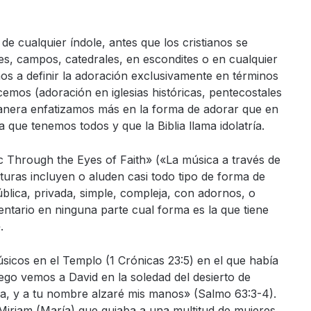
de cualquier índole, antes que los cristianos se
es, campos, catedrales, en escondites o en cualquier
os a definir la adoración exclusivamente en términos
emos (adoración en iglesias históricas, pentecostales
 manera enfatizamos más en la forma de adorar que en
que tenemos todos y que la Biblia llama idolatría.
ic Through the Eyes of Faith» («La música a través de
rituras incluyen o aluden casi todo tipo de forma de
blica, privada, simple, compleja, con adornos, o
tario en ninguna parte cual forma es la que tiene
.
icos en el Templo (1 Crónicas 23:5) en el que había
uego vemos a David en la soledad del desierto de
va, y a tu nombre alzaré mis manos» (Salmo 63:3-4).
 Miriam (María) que guiaba a una multitud de mujeres