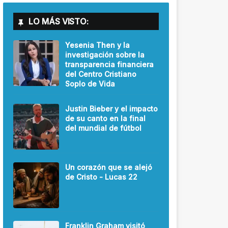
LO MÁS VISTO:
Yesenia Then y la
investigación sobre la
transparencia financiera
del Centro Cristiano
Soplo de Vida
Justin Bieber y el impacto
de su canto en la final
del mundial de fútbol
Un corazón que se alejó
de Cristo - Lucas 22
Franklin Graham visitó