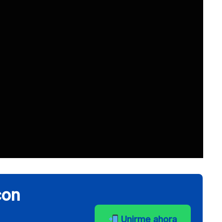
con
Unirme ahora