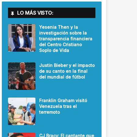
LO MÁS VISTO:
Yesenia Then y la
investigación sobre la
transparencia financiera
del Centro Cristiano
Soplo de Vida
Justin Bieber y el impacto
de su canto en la final
del mundial de fútbol
Franklin Graham visitó
Venezuela tras el
terremoto
CJ Bracy: El cantante que