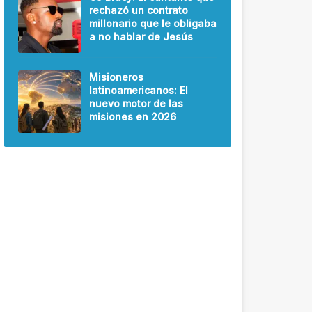
rechazó un contrato
millonario que le obligaba
a no hablar de Jesús
Misioneros
latinoamericanos: El
nuevo motor de las
misiones en 2026