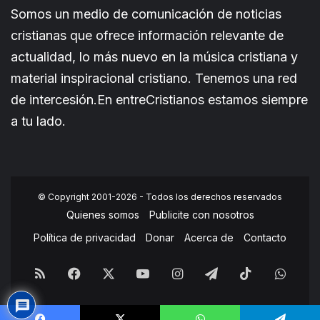
Somos un medio de comunicación de noticias
cristianas que ofrece información relevante de
actualidad, lo más nuevo en la música cristiana y
material inspiracional cristiano. Tenemos una red
de intercesión.En entreCristianos estamos siempre
a tu lado.
© Copyright 2001-2026 - Todos los derechos reservados
Quienes somos
Publicite con nosotros
Política de privacidad
Donar
Acerca de
Contacto
RSS
Facebook
X
YouTube
Instagram
Telegram
TikTok
What