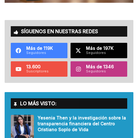
SÍGUENOS EN NUESTRAS REDES
Más de 119K
Más de 197K
Seguidores
Seguidores
13.600
Más de 1346
Suscriptores
Seguidores
LO MÁS VISTO:
Yesenia Then y la investigación sobre la
transparencia financiera del Centro
Cristiano Soplo de Vida