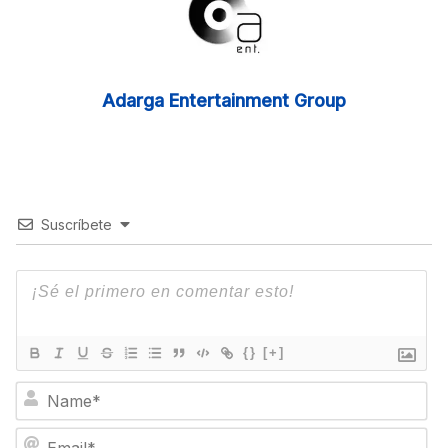
Adarga Entertainment Group
Suscríbete
{}
[+]
N
a
m
E
e