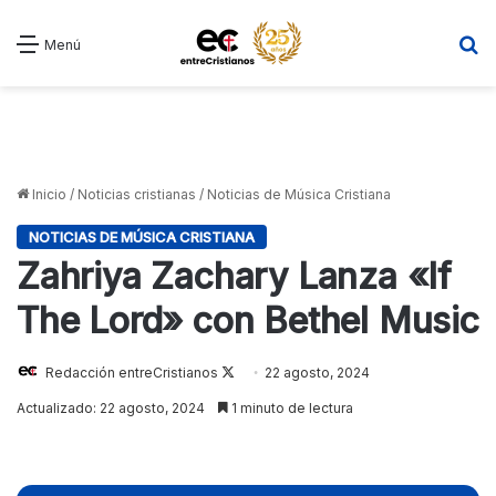
B
Menú
Inicio
/
Noticias cristianas
/
Noticias de Música Cristiana
NOTICIAS DE MÚSICA CRISTIANA
Zahriya Zachary Lanza «If
The Lord» con Bethel Music
Follow
Redacción entreCristianos
22 agosto, 2024
on
Actualizado: 22 agosto, 2024
1 minuto de lectura
X