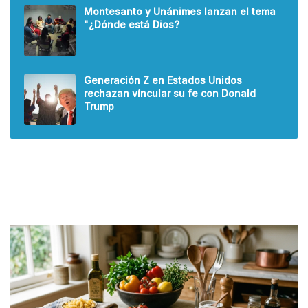
Montesanto y Unánimes lanzan el tema
"¿Dónde está Dios?
Generación Z en Estados Unidos
rechazan víncular su fe con Donald
Trump