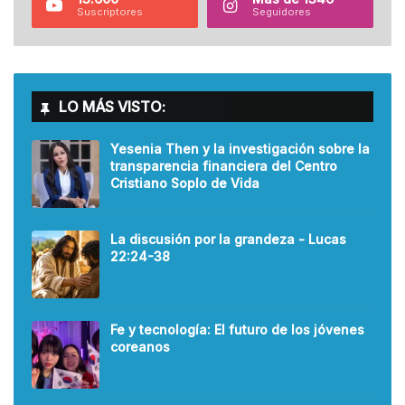
Suscriptores
Seguidores
LO MÁS VISTO:
Yesenia Then y la investigación sobre la
transparencia financiera del Centro
Cristiano Soplo de Vida
La discusión por la grandeza - Lucas
22:24-38
Fe y tecnología: El futuro de los jóvenes
coreanos