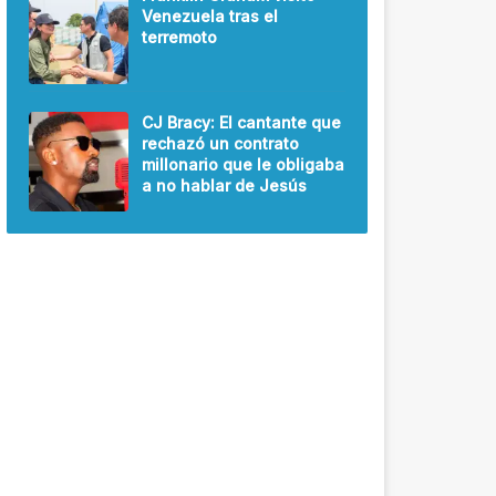
Venezuela tras el
terremoto
CJ Bracy: El cantante que
rechazó un contrato
millonario que le obligaba
a no hablar de Jesús