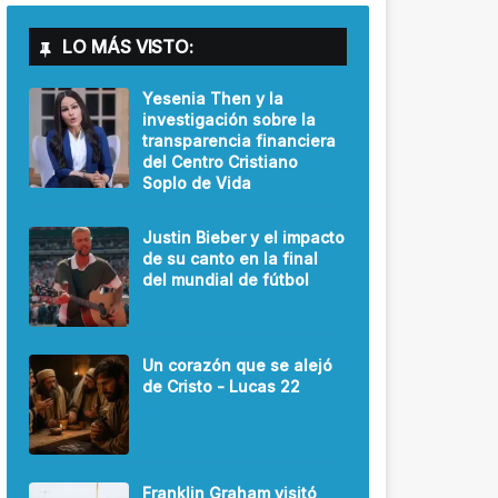
LO MÁS VISTO:
Yesenia Then y la
investigación sobre la
transparencia financiera
del Centro Cristiano
Soplo de Vida
Justin Bieber y el impacto
de su canto en la final
del mundial de fútbol
Un corazón que se alejó
de Cristo - Lucas 22
Franklin Graham visitó