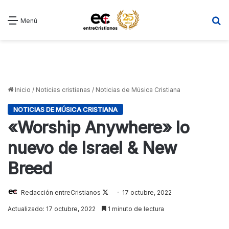
B
Menú
Inicio
/
Noticias cristianas
/
Noticias de Música Cristiana
NOTICIAS DE MÚSICA CRISTIANA
«Worship Anywhere» lo
nuevo de Israel & New
Breed
Follow
Redacción entreCristianos
17 octubre, 2022
on
Actualizado: 17 octubre, 2022
1 minuto de lectura
X