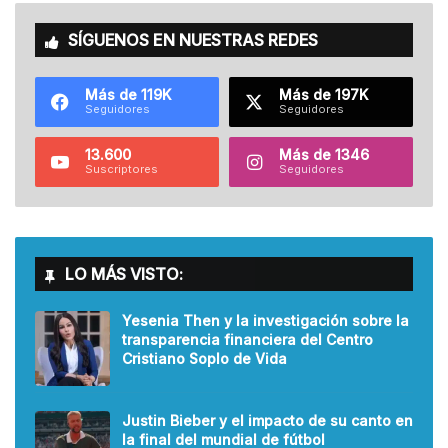
SÍGUENOS EN NUESTRAS REDES
Más de 119K
Más de 197K
Seguidores
Seguidores
13.600
Más de 1346
Suscriptores
Seguidores
LO MÁS VISTO:
Yesenia Then y la investigación sobre la
transparencia financiera del Centro
Cristiano Soplo de Vida
Justin Bieber y el impacto de su canto en
la final del mundial de fútbol