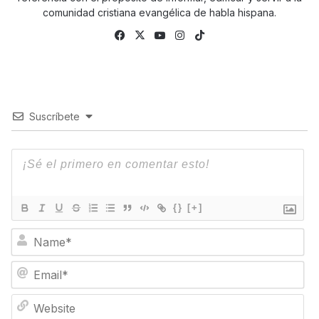
comunidad cristiana evangélica de habla hispana.
Facebook
X
YouTube
Instagram
TikTok
Suscríbete
{}
[+]
N
a
m
E
e
m
*
a
W
i
e
l