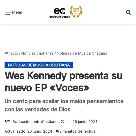
B
Menú
Inicio
/
Noticias cristianas
/
Noticias de Música Cristiana
NOTICIAS DE MÚSICA CRISTIANA
Wes Kennedy presenta su
nuevo EP «Voces»
Un canto para acallar los malos pensamientos
con las verdades de Dios
Follow
Redacción entreCristianos
26 junio, 2024
on
Actualizado: 26 junio, 2024
2 minutos de lectura
X