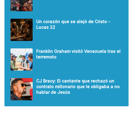
Un corazón que se alejó de Cristo -
Lucas 22
Franklin Graham visitó Venezuela tras el
terremoto
CJ Bracy: El cantante que rechazó un
contrato millonario que le obligaba a no
hablar de Jesús