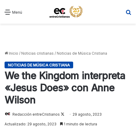
B
Menú
Inicio
/
Noticias cristianas
/
Noticias de Música Cristiana
NOTICIAS DE MÚSICA CRISTIANA
We the Kingdom interpreta
«Jesus Does» con Anne
Wilson
Follow
Redacción entreCristianos
29 agosto, 2023
on
Actualizado: 29 agosto, 2023
1 minuto de lectura
X