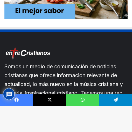
Somos un medio de comunicación de noticias
cristianas que ofrece información relevante de
actualidad, lo más nuevo en la música cristiana y
material inspiracional cristiano. Tenemos una red
de intercesión.En entreCristianos estamos siempre
Facebook
X
WhatsApp
Telegram
a tu lado.
B