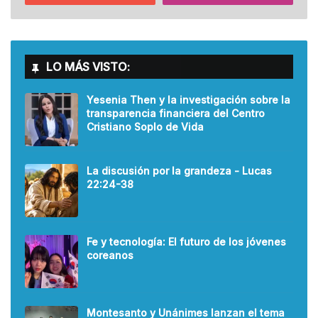
LO MÁS VISTO:
Yesenia Then y la investigación sobre la
transparencia financiera del Centro
Cristiano Soplo de Vida
La discusión por la grandeza - Lucas
22:24-38
Fe y tecnología: El futuro de los jóvenes
coreanos
Montesanto y Unánimes lanzan el tema