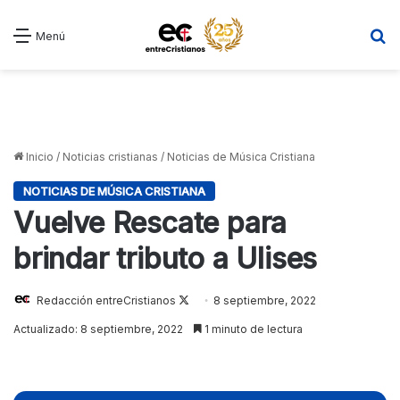
B
Menú
Inicio
/
Noticias cristianas
/
Noticias de Música Cristiana
NOTICIAS DE MÚSICA CRISTIANA
Vuelve Rescate para
brindar tributo a Ulises
Follow
Redacción entreCristianos
8 septiembre, 2022
on
Actualizado: 8 septiembre, 2022
1 minuto de lectura
X