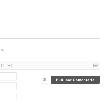
{}
[+]
N
a
m
E
e
m
*
a
W
i
e
l
b
*
s