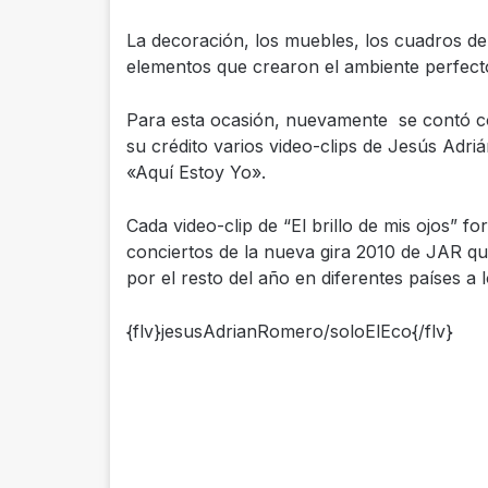
La decoración, los muebles, los cuadros de 
elementos que crearon el ambiente perfecto 
Para esta ocasión, nuevamente se contó co
su crédito varios video-clips de Jesús Adri
«Aquí Estoy Yo».
Cada video-clip de “El brillo de mis ojos” f
conciertos de la nueva gira 2010 de JAR que
por el resto del año en diferentes países a 
{flv}jesusAdrianRomero/soloElEco{/flv}