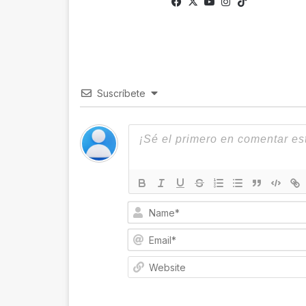
Fa
X
Yo
Ins
Tik
ce
uTu
tag
To
bo
be
ra
k
ok
m
Suscríbete